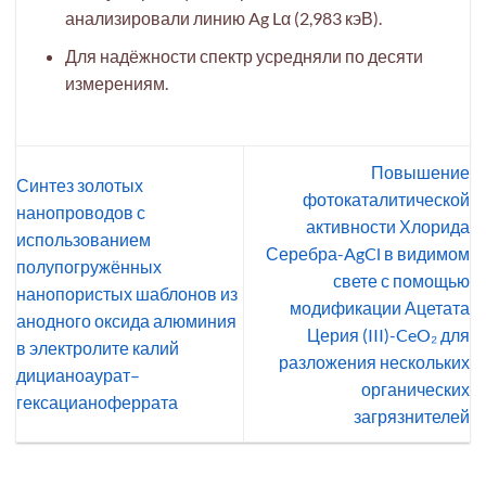
анализировали линию Ag Lα (2,983 кэВ).
Для надёжности спектр усредняли по десяти
измерениям.
Повышение
Синтез золотых
фотокаталитической
нанопроводов с
активности Хлорида
использованием
Серебра-AgCl в видимом
полупогружённых
свете с помощью
нанопористых шаблонов из
модификации Ацетата
анодного оксида алюминия
Церия (III)-CeO₂ для
в электролите калий
разложения нескольких
дицианоаурат–
органических
гексацианоферрата
загрязнителей