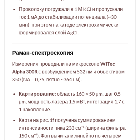
Проволоку погружали в 1 М KCl и пропускали
ток 1 мА до стабилизации потенциала (~30
мин); при этом на катоде электрохимически
формировался слой AgCl.
Раман-спектроскопия
Измерения проводили на микроскопе
WITec
Alpha 300R
с возбуждением 532 нм и объективом
×50 (NA = 0,75, пятно ~364 нм).
Картирование
: область 160 × 50 μm, шаг 0,5
μm, мощность лазера 1,5 мВт, интеграция 1,7 с,
1 накопление.
Карта на рис. 1f получена суммированием
интенсивности пика 233 см⁻¹ (ширина фильтра
150 см⁻¹). Фон вычитали линейно по четырём