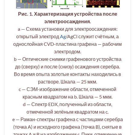
Рис. 1. Характеризация устройства после
электроосаждения.
a — Схема установки для электроосаждения:
открытый электрод
Ag
/AgCl служит счётным, а
однослойная CVD-пластина графена — рабочим
электродом.
b — Оптические снимки графенового устройства
до (сверху) и после (снизу) осаждения серебра.
Во время опыта золотые контакты находились в
растворе. Шкала — 25 мкм.
c — СЭМ-изображение области, отмеченной
красным квадратом на b. Шкала — 5 мкм.
d — Спектр EDX, полученный из области,
отмеченной зелёным квадратом на c.
e — Раман-спектры графена с частицами серебра
(точка A) и исходного графена (точка B), снятые в
точках A и B на изображении c. Пики, отмеченные