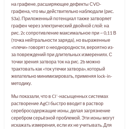
на графене, расширяющее дефекты СVD-
графена, что мы действительно наблюдали (рис.
S3a). Приложенный потенциал также затворяет
графен через электрический двойной слой: на
рис. 2c сопротивление максимальное при ~ 0,11 В
(точка нейтральности заряда), но выраженные
«плечи» говорят о неоднородности, вероятно из-
за повреждений при длительных измерениях. С
точки зрения затвора ток на рис. 2b можно
трактовать как «ток утечки затвора», который
желательно минимизировать, применяя lock-in-
методику.
Мы показали, что в Cl⁻-насыщенных системах
растворение AgCl быстро вводит в раствор
серебросодержащие ионы, делая загрязнение
серебром серьёзной проблемой. Эти ионы могут
искажать измерения, если их не учитывать. Для