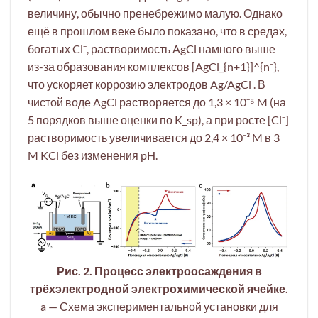
величину, обычно пренебрежимо малую. Однако
ещё в прошлом веке было показано, что в средах,
богатых Cl⁻, растворимость AgCl намного выше
из-за образования комплексов [AgCl_{n+1}]^{n⁻},
что ускоряет коррозию электродов Ag/AgCl . В
чистой воде AgCl растворяется до 1,3 × 10⁻⁵ M (на
5 порядков выше оценки по K_sp), а при росте [Cl⁻]
растворимость увеличивается до 2,4 × 10⁻³ M в 3
M KCl без изменения pH.
Рис. 2. Процесс электроосаждения в
трёхэлектродной электрохимической ячейке.
a — Схема экспериментальной установки для