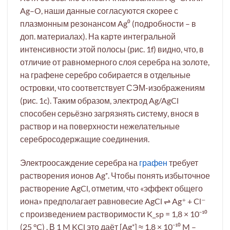
Ag–O, наши данные согласуются скорее с
плазмонным резонансом Ag⁰ (подробности – в
доп. материалах). На карте интегральной
интенсивности этой полосы (рис. 1f) видно, что, в
отличие от равномерного слоя серебра на золоте,
на графене серебро собирается в отдельные
островки, что соответствует СЭМ-изображениям
(рис. 1c). Таким образом, электрод Ag/AgCl
способен серьёзно загрязнять систему, внося в
раствор и на поверхности нежелательные
серебросодержащие соединения.
Электроосаждение серебра на
графен
требует
растворения ионов Ag⁺. Чтобы понять избыточное
растворение AgCl, отметим, что «эффект общего
иона» предполагает равновесие AgCl ⇌ Ag⁺ + Cl⁻
с произведением растворимости K_sp = 1,8 × 10⁻¹⁰
(25 °C) . В 1 M KCl это даёт [Ag⁺] ≈ 1,8 × 10⁻¹⁰ M –