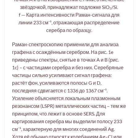
звёздочкой, принадлежат подложке SiO₂/Si.
f — Карта интенсивности Раман-сигнала для
линии 233 см⁻¹, отражающая распределение
серебра по образцу.
Раман-спектроскопию применили для анализа
графена с осаждённым серебром. На рис. 1e
приведены спектры, снятые в точках A и B (рис.
1c) – с частицами серебра и без них. Серебряные
частицы сильно усиливают сигнал графена:
растёт фон, усиливаются полосы G и D,
последняя сдвигается с 1336 до 1367 см⁻¹.
Усиление объясняется локальным плазмонным
резонансом (LSPR) металлических частиц – тем же
принципом, что лежит в основе SERS. Для
картирования серебра мы выделили полосу 233
см⁻¹, характерную для многих соединений Ag.
Хотя её обычно относят к колебаниям Ag–Cl или