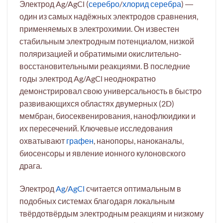
Электрод Ag/AgCl (
серебро
/
хлорид серебра
) ―
один из самых надёжных электродов сравнения,
применяемых в электрохимии. Он известен
стабильным электродным потенциалом, низкой
поляризацией и обратимыми окислительно-
восстановительными реакциями. В последние
годы электрод Ag/AgCl неоднократно
демонстрировал свою универсальность в быстро
развивающихся областях двумерных (2D)
мембран, биосеквенирования, нанофлюидики и
их пересечений. Ключевые исследования
охватывают
графен
, нанопоры, наноканалы,
биосенсоры и явление ионного кулоновского
драга.
Электрод
Ag
/
AgCl
считается оптимальным в
подобных системах благодаря локальным
твёрдотвёрдым электродным реакциям и низкому