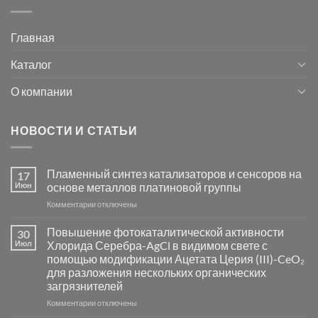
Главная
Каталог
О компании
НОВОСТИ И СТАТЬИ
Пламенный синтез катализаторов и сенсоров на
17
Июн
основе металлов платиновой группы
к
Комментарии
отключены
записи
Пламенный
Повышение фотокаталитической активности
30
синтез
Июл
Хлорида Серебра-AgCl в видимом свете с
катализаторов
помощью модификации Ацетата Церия (III)-CeO₂
и
для разложения нескольких органических
сенсоров
загрязнителей
на
основе
к
Комментарии
отключены
металлов
записи