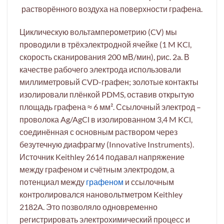
растворённого воздуха на поверхности графена.
Циклическую вольтамперометрию (CV) мы
проводили в трёхэлектродной ячейке (1 M KCl,
скорость сканирования 200 мВ/мин), рис. 2a. В
качестве рабочего электрода использовали
миллиметровый CVD-графен; золотые контакты
изолировали плёнкой PDMS, оставив открытую
площадь графена ≈ 6 мм². Ссылочный электрод –
проволока Ag/AgCl в изолированном 3,4 M KCl,
соединённая с основным раствором через
безутечную диафрагму (Innovative Instruments).
Источник Keithley 2614 подавал напряжение
между графеном и счётным электродом, а
потенциал между
графеном
и ссылочным
контролировался нановольтметром Keithley
2182A. Это позволяло одновременно
регистрировать электрохимический процесс и