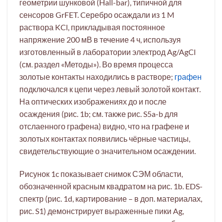
геометрии шунковой (Hall-bar), типичной для
сенсоров GrFET. Cеребро осаждали из 1 M
раствора KCl, прикладывая постоянное
напряжение 200 мВ в течение 4 ч, используя
изготовленный в лаборатории электрод Ag/AgCl
(см. раздел «Методы»). Во время процесса
золотые контакты находились в растворе;
графен
подключался к цепи через левый золотой контакт.
На оптических изображениях до и после
осаждения (рис. 1b; см. также рис. S5a-b для
отслаенного графена) видно, что на графене и
золотых контактах появились чёрные частицы,
свидетельствующие о значительном осаждении.
Рисунок 1c показывает снимок СЭМ области,
обозначенной красным квадратом на рис. 1b. EDS-
спектр (рис. 1d, картирование – в доп. материалах,
рис. S1) демонстрирует выраженные пики Ag,