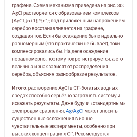
графене. Схема механизма приведена на рис. 3b:
AgCl растворяется с образованием комплексов
[AgCl_{n+1}]^{n⁻}; под приложенным напряжением
серебро восстанавливается на графене,
создавая ток. Если бы осаждение было идеально
равномерным (что практически не бывает), токи
компенсировались бы. На деле осаждение
неравномерно, поэтому ток регистрируется, а его
величина и знак зависят от распределения
серебра, объясняя разнообразие результатов.
Итого
, растворение AgCl в Cl⁻-богатых водных
средах способно серьёзно загрязнять систему и
искажать результаты. Даже будучи «стандартным»
электродом сравнения,
Ag
/
AgCl
может вносить
существенные осложнения в ионно-
чувствительные эксперименты, особенно при
высоких концентрациях Cl⁻. Рекомендуется