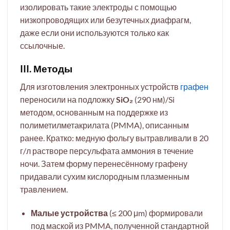
изолировать такие электроды с помощью
низкопроводящих или безутечных диафрагм,
даже если они используются только как
ссылочные.
III. Методы
Для изготовления электронных устройств
графен
переносили на подложку
SiO₂
(290 нм)/Si
методом, основанным на поддержке из
полиметилметакрилата (PMMA), описанным
ранее. Кратко: медную фольгу вытравливали в 20
г/л растворе персульфата аммония в течение
ночи. Затем форму перенесённому графену
придавали сухим кислородным плазменным
травлением.
Малые устройства
(≤ 200 μm) формировали
под маской из PMMA, полученной стандартной