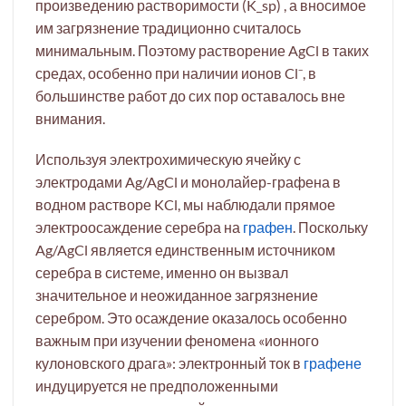
произведению растворимости (K_sp) , а вносимое
им загрязнение традиционно считалось
минимальным. Поэтому растворение AgCl в таких
средах, особенно при наличии ионов Cl⁻, в
большинстве работ до сих пор оставалось вне
внимания.
Используя электрохимическую ячейку с
электродами Ag/AgCl и монолайер-графена в
водном растворе KCl, мы наблюдали прямое
электроосаждение серебра на
графен
. Поскольку
Ag/AgCl является единственным источником
серебра в системе, именно он вызвал
значительное и неожиданное загрязнение
серебром. Это осаждение оказалось особенно
важным при изучении феномена «ионного
кулоновского драга»: электронный ток в
графене
индуцируется не предположенными