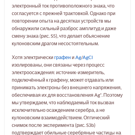
электронный ток противоположного знака, что
согласуется с прежней трактовкой. Однако при
повторении опыта на десятках устройств мы
обнаружили сильный разброс амплитуд и даже
смену знака (рис. S5), что делает объяснение
кулоновским драгом несостоятельным.
Хотя электрически
графен
и
Ag
/
AgCl
изолированы, они связаны через процесс
электроосаждения: источник-измеритель,
подключённый к графену, может отдавать или
принимать электроны без внешнего напряжения,
обеспечивая их для восстановления Ag⁺. Поэтому
мы утверждаем, что наблюдаемый ток вызван
исключительно осаждением серебра, а не
кулоновским взаимодействием. Оптический
снимок после эксперимента (рис. S3b)
подтверждает обильные серебряные частицы на