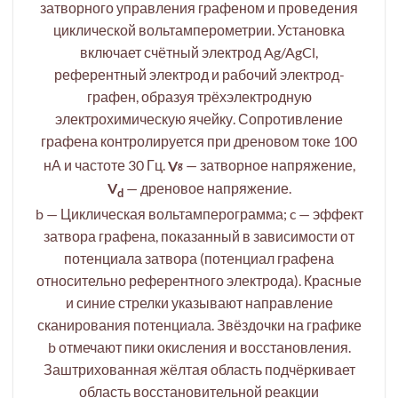
затворного управления графеном и проведения
циклической вольтамперометрии. Установка
включает счётный электрод Ag/AgCl,
референтный электрод и рабочий электрод-
графен, образуя трёхэлектродную
электрохимическую ячейку. Сопротивление
графена контролируется при дреновом токе 100
нА и частоте 30 Гц.
V
— затворное напряжение,
g
V
— дреновое напряжение.
d
b — Циклическая вольтамперограмма; c — эффект
затвора графена, показанный в зависимости от
потенциала затвора (потенциал графена
относительно референтного электрода). Красные
и синие стрелки указывают направление
сканирования потенциала. Звёздочки на графике
b отмечают пики окисления и восстановления.
Заштрихованная жёлтая область подчёркивает
область восстановительной реакции