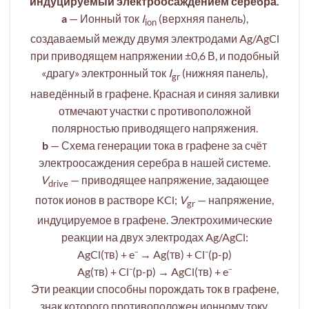
индуцируемый электроосаждением серебра.
a
— Ионный ток
I
(верхняя панель),
ion
создаваемый между двумя электродами Ag/AgCl
при приводящем напряжении ±0,6 В, и подобный
«драгу» электронный ток
I
(нижняя панель),
gr
наведённый в графене. Красная и синяя заливки
отмечают участки с противоположной
полярностью приводящего напряжения.
b
— Схема генерации тока в графене за счёт
электроосаждения серебра в нашей системе.
V
— приводящее напряжение, задающее
drive
поток ионов в растворе KCl;
V
— напряжение,
gr
индуцируемое в графене. Электрохимические
реакции на двух электродах Ag/AgCl:
AgCl(тв) + e⁻ → Ag(тв) + Cl⁻(р-р)
Ag(тв) + Cl⁻(р-р) → AgCl(тв) + e⁻
Эти реакции способны порождать ток в графене,
знак которого противоположен ионному току,