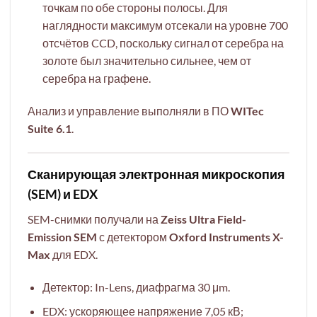
точкам по обе стороны полосы. Для
наглядности максимум отсекали на уровне 700
отсчётов CCD, поскольку сигнал от серебра на
золоте был значительно сильнее, чем от
серебра на графене.
Анализ и управление выполняли в ПО
WITec
Suite 6.1
.
Сканирующая электронная микроскопия
(SEM) и EDX
SEM-снимки получали на
Zeiss Ultra Field-
Emission SEM
с детектором
Oxford Instruments X-
Max
для EDX.
Детектор: In-Lens, диафрагма 30 μm.
EDX: ускоряющее напряжение 7,05 кВ;