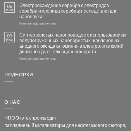
платиновой
Повышение
Электроосаждение серебра с электродов
06
группы
фотокаталитической
Июл
серебра и хлорида серебра: последствия для
активности
нанонауки
Хлорида
к
Комментарии
Серебра-
отключены
записи
AgCl
Электроосаждение
в
Синтез золотых нанопроводов с использованием
03
серебра
видимом
Июл
полупогружённых нанопористых шаблонов из
с
свете
анодного оксида алюминия в электролите калий
электродов
с
дицианоаурат–гексацианоферрата
серебра
помощью
и
модификации
к
Комментарии
отключены
хлорида
Ацетата
записи
серебра:
Церия
Синтез
последствия
(III)-
золотых
ПОДБОРКИ
для
CeO₂
нанопроводов
нанонауки
для
с
разложения
использованием
нескольких
полупогружённых
органических
нанопористых
О НАС
загрязнителей
шаблонов
из
анодного
НПО Экотек производит
оксида
алюминия
палладиевый катализаторы
для нефтегазового сектора,
в