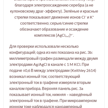
благодаря электроосаждению серебра (а не
кулоновскому драг-эффекту). Зелёные и красные
стрелки показывают движение ионов Cl⁻ и K⁺
соответственно; серые/синие стрелки
обозначают образование и осаждение
комплексов [AgClₙ₊₁]ⁿ⁻.
Для проверки использовали несколько
конфигураций; одна из них показана на рис. 3b:
миллиметровый графен размещали между двумя
электродами Ag/AgCl в канале с 1 M KCl. При
подаче ±0,6 В между электродами (Keithley 2614)
возникал ионный ток; соответствующий
электронный ток в графене измеряли вторым
каналом прибора. Верхняя панель рис. 3a
показывает ионный ток, нижняя – наведённый
электронный ток в графене. При микроамперном
ионном токе наблюдался наноамперный