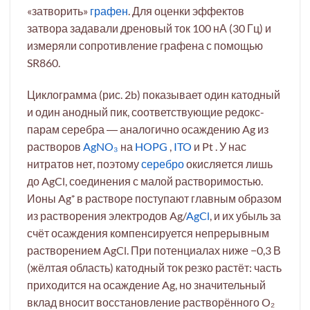
«затворить»
графен
. Для оценки эффектов
затвора задавали дреновый ток 100 нА (30 Гц) и
измеряли сопротивление графена с помощью
SR860.
Циклограмма (рис. 2b) показывает один катодный
и один анодный пик, соответствующие редокс-
парам серебра ― аналогично осаждению Ag из
растворов
AgNO₃
на
HOPG
,
ITO
и Pt . У нас
нитратов нет, поэтому
серебро
окисляется лишь
до AgCl, соединения с малой растворимостью.
Ионы Ag⁺ в растворе поступают главным образом
из растворения электродов Ag/
AgCl
, и их убыль за
счёт осаждения компенсируется непрерывным
растворением AgCl. При потенциалах ниже −0,3 В
(жёлтая область) катодный ток резко растёт: часть
приходится на осаждение Ag, но значительный
вклад вносит восстановление растворённого O₂