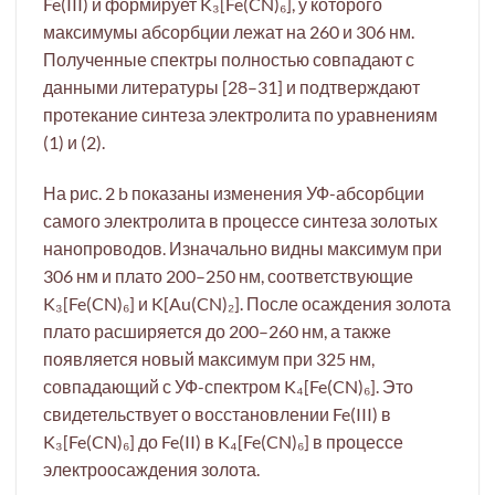
Fe(III) и формирует K₃[Fe(CN)₆], у которого
максимумы абсорбции лежат на 260 и 306 нм.
Полученные спектры полностью совпадают с
данными литературы [28–31] и подтверждают
протекание синтеза электролита по уравнениям
(1) и (2).
На рис. 2 b показаны изменения УФ-абсорбции
самого электролита в процессе синтеза золотых
нанопроводов. Изначально видны максимум при
306 нм и плато 200–250 нм, соответствующие
K₃[Fe(CN)₆] и K[Au(CN)₂]. После осаждения золота
плато расширяется до 200–260 нм, а также
появляется новый максимум при 325 нм,
совпадающий с УФ-спектром K₄[Fe(CN)₆]. Это
свидетельствует о восстановлении Fe(III) в
K₃[Fe(CN)₆] до Fe(II) в K₄[Fe(CN)₆] в процессе
электроосаждения золота.