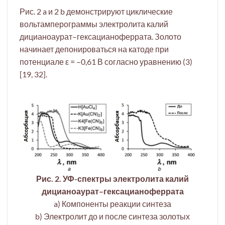
Рис. 2 a и 2 b демонстрируют циклические
вольтамперограммы электролита калий
дицианоаурат–гексацианоферрата. Золото
начинает депонироваться на катоде при
потенциале ε = –0,61 В согласно уравнению (3)
[19, 32].
Рис. 2. УФ-спектры электролита калий
дицианоаурат–гексацианоферрата
a) Компоненты реакции синтеза
b) Электролит до и после синтеза золотых