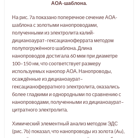
АОА-шаблона.
На рис. 7а показано поперечное сечение АОА-
шаблона с золотыми нанопроводами,
полученными из электролита калий-
дицианоаурат–гексацианоферрата методом
полупогружённого шаблона. Длина
нанопроводов достигала 60 мкм при диаметре
100–150 нм, что соответствует размеру
используемых нанопор АОА. Нанопроводы,
осаждённые из дицианоаурат–
гексацианоферратного электролита, оказались
более гладкими и однородными по сравнению с
нанопроводами, полученными из дицианоаурат–
цитратного электролита.
Химический элементный анализ методом ЭДС
(рис. 7b) показал, что нанопроводы из золота (Au),