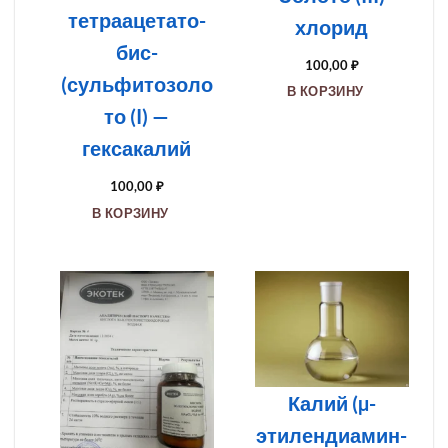
тетраацетато-
хлорид
бис-
100,00
₽
(сульфитозоло
В КОРЗИНУ
то (I) —
гексакалий
100,00
₽
В КОРЗИНУ
Калий (µ-
этилендиамин-