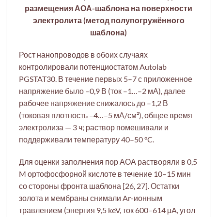
размещения АОА-шаблона на поверхности
электролита (метод полупогружённого
шаблона)
Рост нанопроводов в обоих случаях
контролировали потенциостатом Autolab
PGSTAT30. В течение первых 5–7 с приложенное
напряжение было –0,9 В (ток –1…–2 мА), далее
рабочее напряжение снижалось до –1,2 В
(токовая плотность –4…–5 мА/см²), общее время
электролиза — 3 ч; раствор помешивали и
поддерживали температуру 40–50 °C.
Для оценки заполнения пор АОА растворяли в 0,5
M ортофосфорной кислоте в течение 10–15 мин
со стороны фронта шаблона [26, 27]. Остатки
золота и мембраны снимали Ar-ионным
травлением (энергия 9,5 keV, ток 600–614 µA, угол