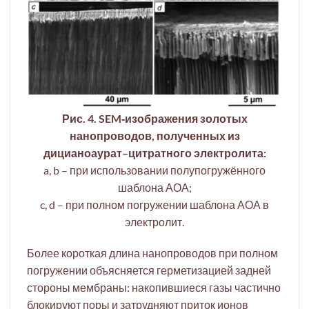
Рис. 4. SEM‐изображения золотых
нанопроводов, полученных из
дицианоаурат–цитратного электролита:
a, b – при использовании полупогружённого
шаблона АОА;
c, d – при полном погружении шаблона АОА в
электролит.
Более короткая длина нанопроводов при полном
погружении объясняется герметизацией задней
стороны мембраны: накопившиеся газы частично
блокируют поры и затрудняют приток ионов