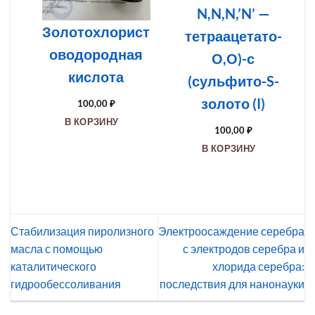
N,N,N,’N’ —
Золотохлорист
тетраацетато-
оводородная
О,О)-с
кислота
(сульфито-S-
золото (I)
100,00
₽
В КОРЗИНУ
100,00
₽
В КОРЗИНУ
Стабилизация пиролизного
Электроосаждение серебра
масла с помощью
с электродов серебра и
каталитического
хлорида серебра:
гидрообессоливания
последствия для нанонауки