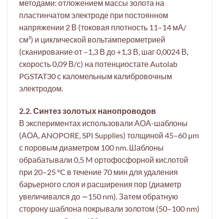
методами: отложением массы золота на
пластинчатом электроде при постоянном
напряжении 2 В (токовая плотность 11–14 мА/
см²) и циклической вольтамперометрией
(сканирование от –1,3 В до +1,3 В, шаг 0,0024 В,
скорость 0,09 В/с) на потенциостате Autolab
PGSTAT30 с каломельным калибровочным
электродом.
2.2. Синтез золотых нанопроводов
В экспериментах использовали АОА-шаблоны
(АОА, ANOPORE, SPI Supplies) толщиной 45–60 µm
с поровым диаметром 100 nm. Шаблоны
обрабатывали 0,5 M ортофосфорной кислотой
при 20–25 °C в течение 70 мин для удаления
барьерного слоя и расширения пор (диаметр
увеличивался до ∼150 nm). Затем обратную
сторону шаблона покрывали золотом (50–100 nm)