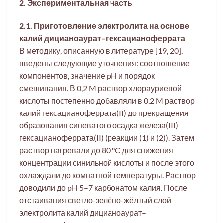
2. Экспериментальная часть
2.1. Приготовление электролита на основе
калий дицианоаурат–гексацианоферрата
В методику, описанную в литературе [19, 20],
введены следующие уточнения: соотношение
компонентов, значение pH и порядок
смешивания. В 0,2 M раствор хлорауриевой
кислоты постепенно добавляли в 0,2 M раствор
калий гексацианоферрата(II) до прекращения
образования синеватого осадка железа(III)
гексацианоферрата(II) (реакции (1) и (2)). Затем
раствор нагревали до 80 °C для снижения
концентрации синильной кислоты и после этого
охлаждали до комнатной температуры. Раствор
доводили до pH 5–7 карбонатом калия. После
отстаивания светло-зелёно-жёлтый слой
электролита калий дицианоаурат–