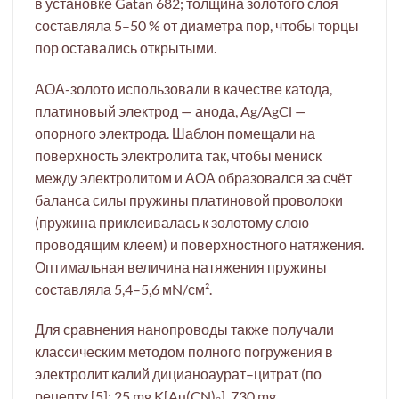
в установке Gatan 682; толщина золотого слоя
составляла 5–50 % от диаметра пор, чтобы торцы
пор оставались открытыми.
АОА-золото использовали в качестве катода,
платиновый электрод — анода, Ag/AgCl —
опорного электрода. Шаблон помещали на
поверхность электролита так, чтобы мениск
между электролитом и АОА образовался за счёт
баланса силы пружины платиновой проволоки
(пружина приклеивалась к золотому слою
проводящим клеем) и поверхностного натяжения.
Оптимальная величина натяжения пружины
составляла 5,4–5,6 мN/см².
Для сравнения нанопроводы также получали
классическим методом полного погружения в
электролит калий дицианоаурат–цитрат (по
рецепту [5]: 25 mg K[Au(CN)₂], 730 mg