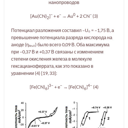
нанопроводов
–
–
0
–
[Au(CN)
]
+ e
→ Au
+ 2 CN
(3)
2
Потенциал разложения составил –U₀ = –1,75 В, а
превышение потенциала разряда кислорода на
аноде (ηₐₙ,₀) было всего 0,09 В. Оба максимума
при –0,37 В и +0,37 В связаны с изменением
степени окисления железа в молекуле
гексацианоферрата, как это показано в
уравнении (4) [19, 33]:
3−
−
4−
[Fe(CN)
]
+ e
→ [Fe(CN)
]
(4)
6
6