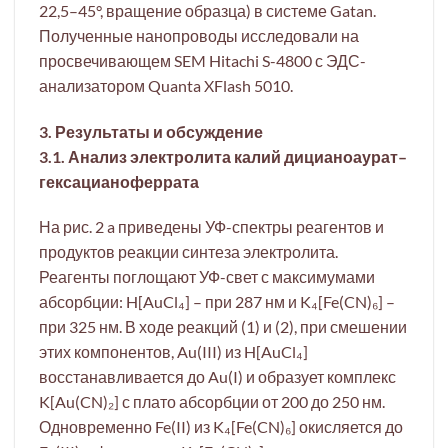
22,5–45°, вращение образца) в системе Gatan.
Полученные нанопроводы исследовали на
просвечивающем SEM Hitachi S-4800 с ЭДС-
анализатором Quanta XFlash 5010.
3. Результаты и обсуждение
3.1. Анализ электролита калий дицианоаурат–
гексацианоферрата
На рис. 2 a приведены УФ-спектры реагентов и
продуктов реакции синтеза электролита.
Реагенты поглощают УФ-свет с максимумами
абсорбции: H[AuCl₄] – при 287 нм и K₄[Fe(CN)₆] –
при 325 нм. В ходе реакций (1) и (2), при смешении
этих компонентов, Au(III) из H[AuCl₄]
восстанавливается до Au(I) и образует комплекс
K[Au(CN)₂] с плато абсорбции от 200 до 250 нм.
Одновременно Fe(II) из K₄[Fe(CN)₆] окисляется до