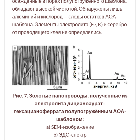
осаждённые в порах полупогружённого шаблона,
обладают высокой чистотой. Обнаружены лишь
алюминий и кислород — следы остатков АОА-
шаблона. Элементы электролита (Fe, K) и серебро
от проводящего клея не определялись.
Рис. 7. Золотые нанопроводы, полученные из
электролита дицианоаурат–
гексацианоферрата полупогружённым АОА-
шаблоном:
a) SEM-изображение
b) ЭДС-спектр