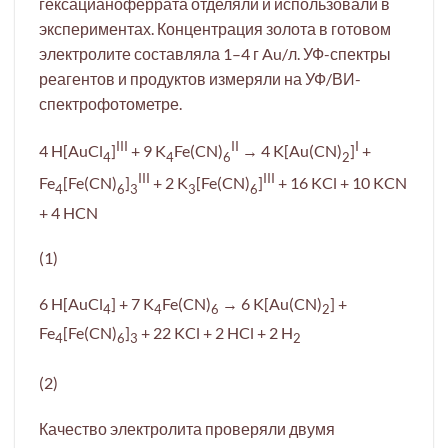
гексацианоферрата отделяли и использовали в
экспериментах. Концентрация золота в готовом
электролите составляла 1–4 г Au/л. УФ-спектры
реагентов и продуктов измеряли на УФ/ВИ-
спектрофотометре.
III
II
I
4 H[AuCl
]
+ 9 K
Fe(CN)
→ 4 K[Au(CN)
]
+
4
4
6
2
III
III
Fe
[Fe(CN)
]
+ 2 K
[Fe(CN)
]
+ 16 KCl + 10 KCN
4
6
3
3
6
+ 4 HCN
(1)
6 H[AuCl
] + 7 K
Fe(CN)
→ 6 K[Au(CN)
] +
4
4
6
2
Fe
[Fe(CN)
]
+ 22 KCl + 2 HCl + 2 H
4
6
3
2
(2)
Качество электролита проверяли двумя