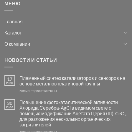
МЕНЮ
Главная
Каталог
О компании
НОВОСТИ И СТАТЬИ
Пламенный синтез катализаторов и сенсоров на
17
Июн
основе металлов платиновой группы
к
Комментарии
отключены
записи
Пламенный
Повышение фотокаталитической активности
30
синтез
Июл
Хлорида Серебра-AgCl в видимом свете с
катализаторов
помощью модификации Ацетата Церия (III)-CeO₂
и
для разложения нескольких органических
сенсоров
загрязнителей
на
основе
к
Комментарии
отключены