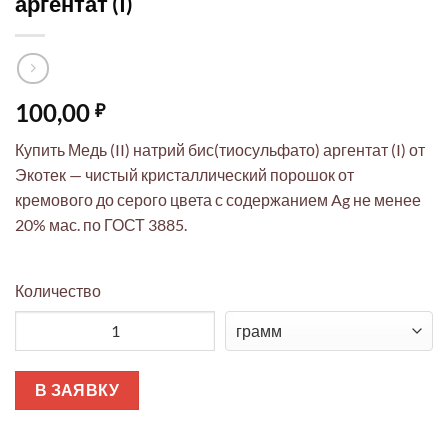
аргентат (I)
100,00
₽
Купить Медь (II) натрий бис(тиосульфато) аргентат (I) от
Экотек — чистый кристаллический порошок от
кремового до серого цвета с содержанием Ag не менее
20% мас. по ГОСТ 3885.
Количество
Количество товара Медь (II) натрий бис(тиосульфато) аргентат
В ЗАЯВКУ