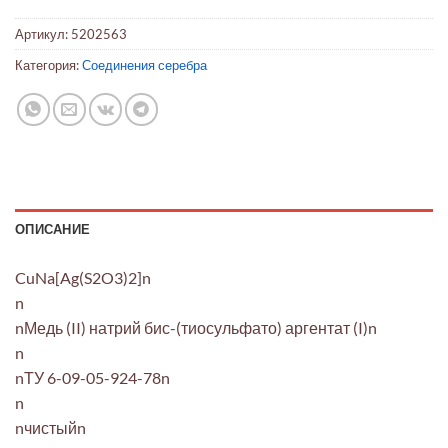
Артикул:
5202563
Категория:
Соединения серебра
ОПИСАНИЕ
CuNa[Ag(S2O3)2]n
n
nМедь (II) натрий бис-(тиосульфато) аргентат (I)n
n
nТУ 6-09-05-924-78n
n
nчистыйn