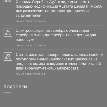
Июл
Хлорида Серебра-AgCl в видимом свете с
катализаторов
помощью модификации Ацетата Церия (III)-CeO₂
и
для разложения нескольких органических
сенсоров
загрязнителей
на
основе
к
Комментарии
отключены
металлов
записи
платиновой
Повышение
Электроосаждение серебра с электродов
06
группы
фотокаталитической
Июл
серебра и хлорида серебра: последствия для
активности
нанонауки
Хлорида
к
Комментарии
Серебра-
отключены
записи
AgCl
Электроосаждение
в
Синтез золотых нанопроводов с использованием
03
серебра
видимом
Июл
полупогружённых нанопористых шаблонов из
с
свете
анодного оксида алюминия в электролите калий
электродов
с
дицианоаурат–гексацианоферрата
серебра
помощью
и
модификации
к
Комментарии
отключены
хлорида
Ацетата
записи
серебра:
Церия
Синтез
последствия
(III)-
золотых
ПОДБОРКИ
для
CeO₂
нанопроводов
нанонауки
для
с
разложения
использованием
нескольких
полупогружённых
органических
нанопористых