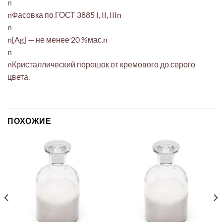
n
nФасовка по ГОСТ 3885 I, II, IIIn
n
n[Ag] — не менее 20 %мас.n
n
nКристаллический порошок от кремового до серого
цвета.
ПОХОЖИЕ