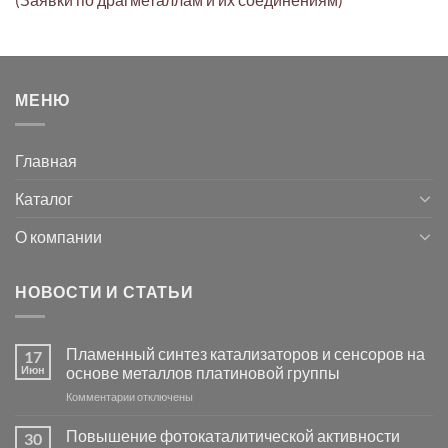
МЕНЮ
Главная
Каталог
О компании
НОВОСТИ И СТАТЬИ
Пламенный синтез катализаторов и сенсоров на
17
Июн
основе металлов платиновой группы
к
Комментарии
отключены
записи
Пламенный
Повышение фотокаталитической активности
30
синтез