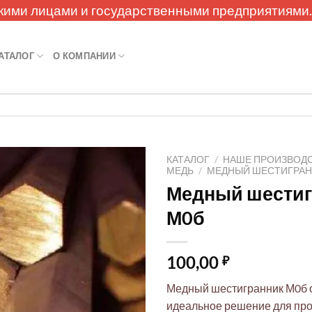
кими лицами и государственными предприятиями
АТАЛОГ
О КОМПАНИИ
КАТАЛОГ
/
НАШЕ ПРОИЗВОД
МЕДЬ
/
МЕДНЫЙ ШЕСТИГРАН
Медный шестиг
М0б
100,00
₽
Медный шестигранник М0б о
идеальное решение для про