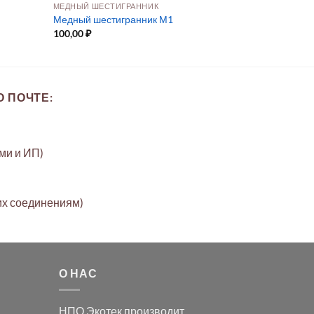
МЕДНЫЙ ШЕСТИГРАННИК
Медный шестигранник М1
100,00
₽
 ПОЧТЕ:
ами и ИП)
их соединениям)
О НАС
НПО Экотек производит