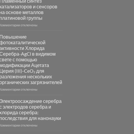
Пламенный синтез
катализаторов и сенсоров
на основе металлов
платиновой группы
к
Комментарии
отключены
записи
Пламенный
Повышение
синтез
фотокаталитической
катализаторов
активности Хлорида
и
Серебра-AgCl в видимом
сенсоров
свете с помощью
на
модификации Ацетата
основе
Церия (III)-CeO₂ для
металлов
разложения нескольких
платиновой
группы
органических загрязнителей
к
Комментарии
отключены
записи
Повышение
Электроосаждение серебра
фотокаталитической
с электродов серебра и
активности
хлорида серебра:
Хлорида
последствия для нанонауки
Серебра-
AgCl
к
Комментарии
отключены
в
записи