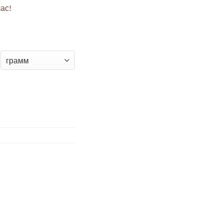
ас!
шестигранник М0б