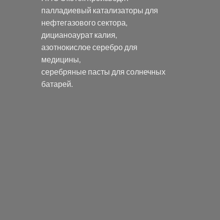
палладиевый катализаторы
для
нефтегазового сектора,
дицианоаурат калия
,
азотнокислое серебро
для
медицины,
серебряные пасты
для солнечных
батарей.