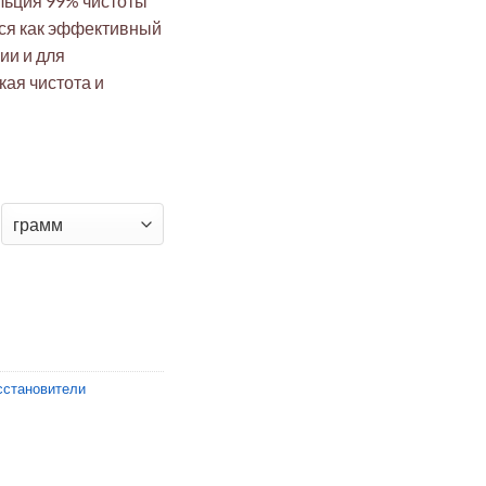
льция 99% чистоты
тся как эффективный
ии и для
ая чистота и
металлический гранулированный 99% для десульфурации ста
сстановители