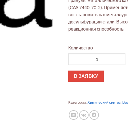
Гранулы металлического ка
(CAS 7440-70-2). Применяе
восстановитель в металлург
десульфурации стали. Высок
реакционная способность.
Количество
Количество товара Кальций 
В ЗАЯВКУ
Категории:
Химический синтез
,
Во