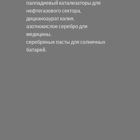
палладиевый катализаторы
для
нефтегазового сектора,
дицианоаурат калия
,
азотнокислое серебро
для
медицины,
серебряные пасты
для солнечных
батарей.