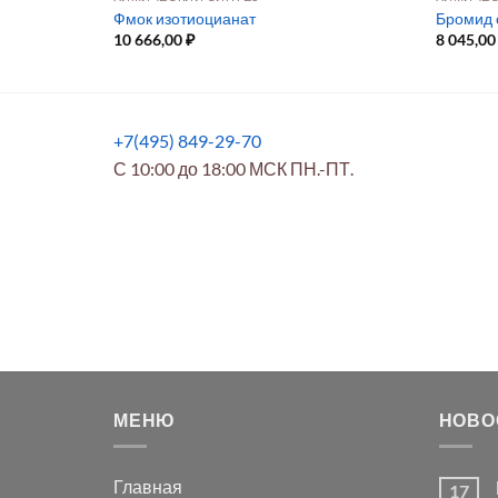
Фмок изотиоцианат
Бромид 
10 666,00
₽
8 045,0
+7(495) 849-29-70
С 10:00 до 18:00 МСК ПН.-ПТ.
МЕНЮ
НОВО
Главная
17