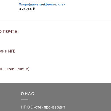
Хлоро(диметил)фенилсилан
3 249,00
₽
 ПОЧТЕ:
ами и ИП)
их соединениям)
О НАС
НПО Экотек производит