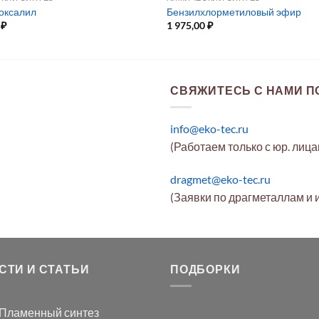
оксалил
Бензилхлорметиловый эфир
0
₽
1 975,00
₽
СВЯЖИТЕСЬ С НАМИ ПО
info@eko-tec.ru
(Работаем только с юр. лиц
dragmet@eko-tec.ru
(Заявки по драгметаллам и 
СТИ И СТАТЬИ
ПОДБОРКИ
Пламенный синтез