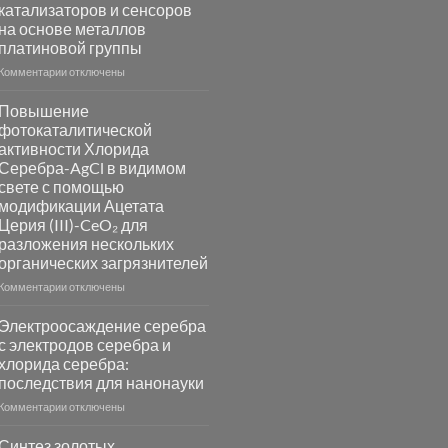
катализаторов и сенсоров
на основе металлов
платиновой группы
к
Комментарии
отключены
записи
Пламенный
Повышение
синтез
фотокаталитической
катализаторов
активности Хлорида
и
Серебра-AgCl в видимом
сенсоров
свете с помощью
на
модификации Ацетата
основе
Церия (III)-CeO₂ для
металлов
разложения нескольких
платиновой
группы
органических загрязнителей
к
Комментарии
отключены
записи
Повышение
Электроосаждение серебра
фотокаталитической
с электродов серебра и
активности
хлорида серебра:
Хлорида
последствия для нанонауки
Серебра-
AgCl
к
Комментарии
отключены
в
записи
видимом
Электроосаждение
Синтез золотых