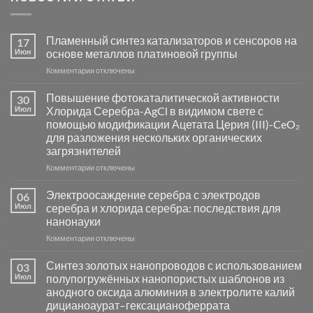
Пламенный синтез катализаторов и сенсоров на
17
Июн
основе металлов платиновой группы
к
Комментарии
отключены
записи
Пламенный
Повышение фотокаталитической активности
30
синтез
Июл
Хлорида Серебра-AgCl в видимом свете с
катализаторов
помощью модификации Ацетата Церия (III)-CeO₂
и
для разложения нескольких органических
сенсоров
загрязнителей
на
основе
к
Комментарии
отключены
металлов
записи
платиновой
Повышение
Электроосаждение серебра с электродов
06
группы
фотокаталитической
Июл
серебра и хлорида серебра: последствия для
активности
нанонауки
Хлорида
к
Комментарии
Серебра-
отключены
записи
AgCl
Электроосаждение
в
Синтез золотых нанопроводов с использованием
03
серебра
видимом
Июл
полупогружённых нанопористых шаблонов из
с
свете
анодного оксида алюминия в электролите калий
электродов
с
дицианоаурат–гексацианоферрата
серебра
помощью