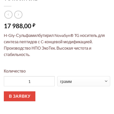
17 988,00
₽
H-Gly-Сульфамилбутирил NovaSyn® TG носитель для
синтеза пептидов с C-концевой модификацией.
Производство НПО ЭкоТек. Высокая чистота и
стабильность.
Количество
Количество товара H-Gly-Сульфамилбутирил NovaSyn® TG н
В ЗАЯВКУ