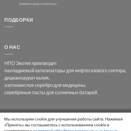
и
модификации
к
Комментарии
отключены
хлорида
Ацетата
записи
серебра:
Церия
Синтез
последствия
(III)-
золотых
ПОДБОРКИ
для
CeO₂
нанопроводов
нанонауки
для
с
разложения
использованием
нескольких
полупогружённых
органических
нанопористых
О НАС
загрязнителей
шаблонов
из
анодного
НПО Экотек производит
оксида
алюминия
палладиевый катализаторы
для нефтегазового сектора,
в
дицианоаурат калия
,
электролите
калий
азотнокислое серебро
для медицины,
дицианоаурат–
серебряные пасты
для солнечных батарей.
гексацианоферрата
ООО "Экотек" 2026 ©
Внимание
! Все указанные сведения
Уведомление
Мы используем cookie для улучшения работы сайта. Нажимая
приведены как справочная информация и не являются
«Принять», вы соглашаетесь с использованием cookie в
о
публичной офертой, определяемой положениями статьи 437
соответствии с
политикой обработки персональных данных
.