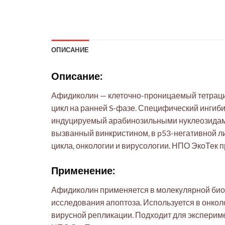
ОПИСАНИЕ
Описание:
Афидиколин — клеточно-проницаемый тетрацик
цикл на ранней S-фазе. Специфический ингибит
индуцируемый арабинозильными нуклеозидами в
вызванный винкристином, в p53-негативной ли
цикла, онкологии и вирусологии. НПО ЭкоТек
Применение:
Афидиколин применяется в молекулярной биол
исследования апоптоза. Используется в онколо
вирусной репликации. Подходит для экспериме