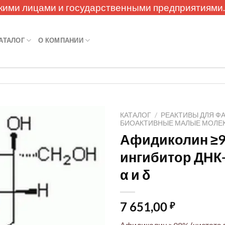
кими лицами и государственными предприятиями
АТАЛОГ
О КОМПАНИИ
КАТАЛОГ
/
РЕАКТИВЫ ДЛЯ Ф
БИОАКТИВНЫЕ МАЛЫЕ МОЛЕ
Афидиколин ≥9
ингибитор ДНК
α и δ
7 651,00
₽