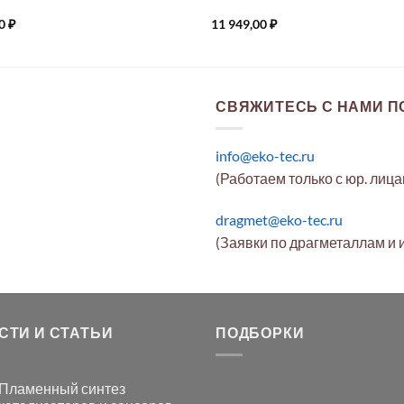
00
₽
11 949,00
₽
СВЯЖИТЕСЬ С НАМИ ПО
info@eko-tec.ru
(Работаем только с юр. лиц
dragmet@eko-tec.ru
(Заявки по драгметаллам и 
СТИ И СТАТЬИ
ПОДБОРКИ
Пламенный синтез