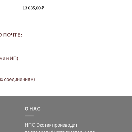
13 035,00
₽
 ПОЧТЕ:
ами и ИП)
их соединениям)
О НАС
НПО Экотек производит