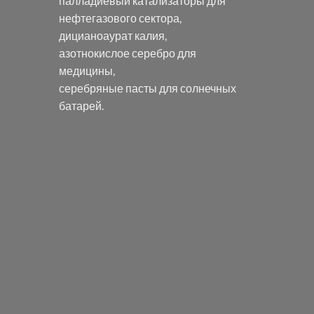
палладиевый катализаторы
для
нефтегазового сектора,
дицианоаурат калия
,
азотнокислое серебро
для
медицины,
серебряные пасты
для солнечных
батарей.