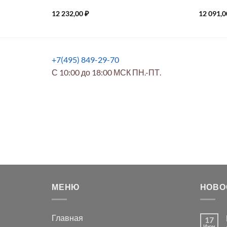
12 232,00
₽
12 091,
+7(495) 849-29-70
С 10:00 до 18:00 МСК ПН.-ПТ.
МЕНЮ
НОВО
Главная
17
Июн