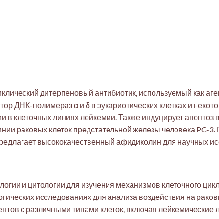
лический дитерпеновый антибиотик, используемый как аген
ор ДНК-полимераз α и δ в эукариотических клетках и некото
 клеточных линиях лейкемии. Также индуцирует апоптоз в кл
нии раковых клеток предстательной железы человека PC-3.
 предлагает высококачественный афидиколин для научных и
огии и цитологии для изучения механизмов клеточного цикл
гических исследованиях для анализа воздействия на раковые
нтов с различными типами клеток, включая лейкемические л