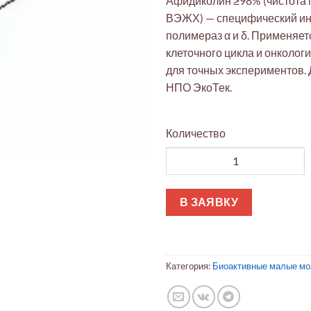
Афидиколин ≥98% (чистота
ВЭЖХ) — специфический ин
полимераз α и δ. Применяет
клеточного цикла и онколог
для точных экспериментов. 
НПО ЭкоТек.
Количество
Количество товара Афидикол
В ЗАЯВКУ
Категория:
Биоактивные малые м