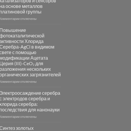
катализаторов и сенсоров
на основе металлов
платиновой группы
к
Комментарии
отключены
записи
Пламенный
Повышение
синтез
фотокаталитической
катализаторов
активности Хлорида
и
Серебра-AgCl в видимом
сенсоров
свете с помощью
на
модификации Ацетата
основе
Церия (III)-CeO₂ для
металлов
разложения нескольких
платиновой
группы
органических загрязнителей
к
Комментарии
отключены
записи
Повышение
Электроосаждение серебра
фотокаталитической
с электродов серебра и
активности
хлорида серебра:
Хлорида
последствия для нанонауки
Серебра-
AgCl
к
Комментарии
отключены
в
записи
видимом
Электроосаждение
Синтез золотых
свете