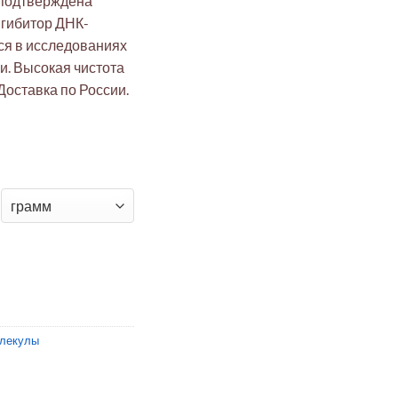
 подтверждена
гибитор ДНК-
ся в исследованиях
ии. Высокая чистота
Доставка по России.
ин ≥98% (ВЭЖХ), ингибитор ДНК-полимераз α и δ
олекулы