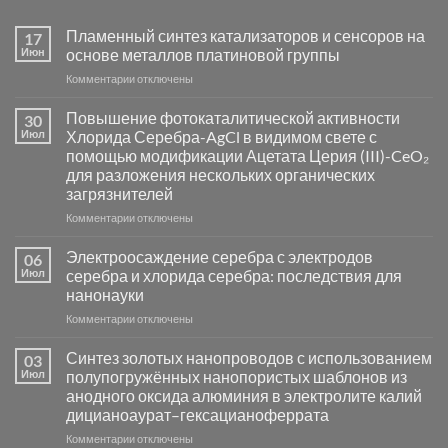
Пламенный синтез катализаторов и сенсоров на
17
Июн
основе металлов платиновой группы
к
Комментарии
отключены
записи
Пламенный
Повышение фотокаталитической активности
30
синтез
Июл
Хлорида Серебра-AgCl в видимом свете с
катализаторов
помощью модификации Ацетата Церия (III)-CeO₂
и
для разложения нескольких органических
сенсоров
загрязнителей
на
основе
к
Комментарии
отключены
металлов
записи
платиновой
Повышение
Электроосаждение серебра с электродов
06
группы
фотокаталитической
Июл
серебра и хлорида серебра: последствия для
активности
нанонауки
Хлорида
к
Комментарии
Серебра-
отключены
записи
AgCl
Электроосаждение
в
Синтез золотых нанопроводов с использованием
03
серебра
видимом
Июл
полупогружённых нанопористых шаблонов из
с
свете
анодного оксида алюминия в электролите калий
электродов
с
дицианоаурат–гексацианоферрата
серебра
помощью
и
модификации
к
Комментарии
отключены