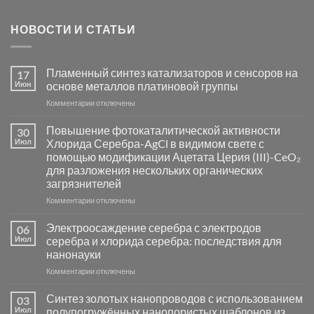
НОВОСТИ И СТАТЬИ
Пламенный синтез катализаторов и сенсоров на
17
Июн
основе металлов платиновой группы
к
Комментарии
отключены
записи
Пламенный
Повышение фотокаталитической активности
30
синтез
Июл
Хлорида Серебра-AgCl в видимом свете с
катализаторов
помощью модификации Ацетата Церия (III)-CeO₂
и
для разложения нескольких органических
сенсоров
загрязнителей
на
основе
к
Комментарии
отключены
металлов
записи
платиновой
Повышение
Электроосаждение серебра с электродов
06
группы
фотокаталитической
Июл
серебра и хлорида серебра: последствия для
активности
нанонауки
Хлорида
к
Комментарии
Серебра-
отключены
записи
AgCl
Электроосаждение
в
Синтез золотых нанопроводов с использованием
03
серебра
видимом
Июл
полупогружённых нанопористых шаблонов из