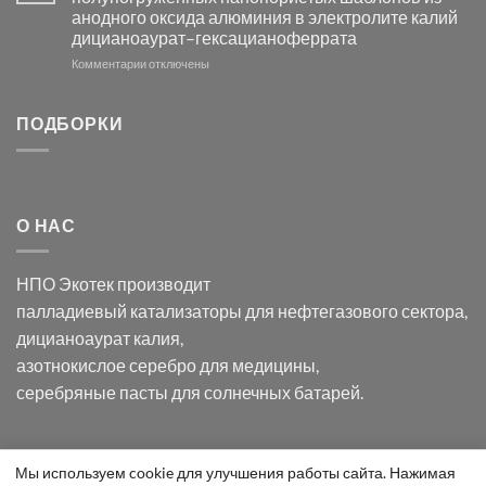
с
свете
анодного оксида алюминия в электролите калий
электродов
с
дицианоаурат–гексацианоферрата
серебра
помощью
и
модификации
к
Комментарии
отключены
хлорида
Ацетата
записи
серебра:
Церия
Синтез
последствия
(III)-
золотых
ПОДБОРКИ
для
CeO₂
нанопроводов
нанонауки
для
с
разложения
использованием
нескольких
полупогружённых
органических
нанопористых
О НАС
загрязнителей
шаблонов
из
анодного
НПО Экотек производит
оксида
алюминия
палладиевый катализаторы
для нефтегазового сектора,
в
дицианоаурат калия
,
электролите
калий
азотнокислое серебро
для медицины,
дицианоаурат–
серебряные пасты
для солнечных батарей.
гексацианоферрата
Уведомление
Мы используем cookie для улучшения работы сайта. Нажимая
ООО "Экотек" 2026 ©
Внимание
! Все указанные сведения