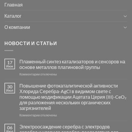
Главная
Каталог
О компании
НОВОСТИ И СТАТЬИ
Пламенный синтез катализаторов и сенсоров на
17
Июн
основе металлов платиновой группы
к
Комментарии
отключены
записи
Пламенный
Повышение фотокаталитической активности
30
синтез
Июл
Хлорида Серебра-AgCl в видимом свете с
катализаторов
помощью модификации Ацетата Церия (III)-CeO₂
и
для разложения нескольких органических
сенсоров
загрязнителей
на
основе
к
Комментарии
отключены
металлов
записи
платиновой
Повышение
Электроосаждение серебра с электродов
06
группы
фотокаталитической
Июл