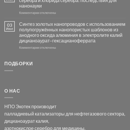
серебра и хлорида серебра: последствия для
активности
нанонауки
Хлорида
к
Комментарии
Серебра-
отключены
записи
AgCl
Электроосаждение
в
Синтез золотых нанопроводов с использованием
03
серебра
видимом
Июл
полупогружённых нанопористых шаблонов из
с
свете
анодного оксида алюминия в электролите калий
электродов
с
дицианоаурат–гексацианоферрата
серебра
помощью
и
модификации
к
Комментарии
отключены
хлорида
Ацетата
записи
серебра:
Церия
Синтез
последствия
(III)-
золотых
ПОДБОРКИ
для
CeO₂
нанопроводов
нанонауки
для
с
разложения
использованием
нескольких
полупогружённых
органических
нанопористых
О НАС
загрязнителей
шаблонов
из
анодного
НПО Экотек производит
оксида
алюминия
палладиевый катализаторы
для нефтегазового сектора,
в
дицианоаурат калия
,
электролите
калий
азотнокислое серебро
для медицины,