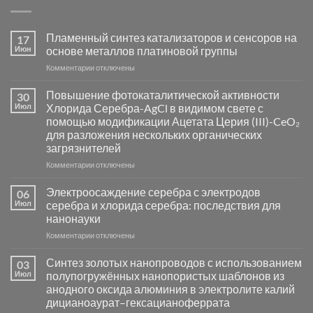
Пламенный синтез катализаторов и сенсоров на
17
Июн
основе металлов платиновой группы
к
Комментарии
отключены
записи
Пламенный
Повышение фотокаталитической активности
30
синтез
Июл
Хлорида Серебра-AgCl в видимом свете с
катализаторов
помощью модификации Ацетата Церия (III)-CeO₂
и
для разложения нескольких органических
сенсоров
загрязнителей
на
основе
к
Комментарии
отключены
металлов
записи
платиновой
Повышение
Электроосаждение серебра с электродов
06
группы
фотокаталитической
Июл
серебра и хлорида серебра: последствия для
активности
нанонауки
Хлорида
к
Комментарии
Серебра-
отключены
записи
AgCl
Электроосаждение
в
Синтез золотых нанопроводов с использованием
03
серебра
видимом
Июл
полупогружённых нанопористых шаблонов из
с
свете
анодного оксида алюминия в электролите калий
электродов
с
дицианоаурат–гексацианоферрата
серебра
помощью