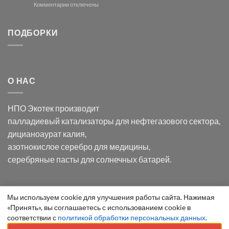
и
модификации
к
Комментарии
отключены
хлорида
Ацетата
записи
серебра:
Церия
Синтез
последствия
(III)-
золотых
ПОДБОРКИ
для
CeO₂
нанопроводов
нанонауки
для
с
разложения
использованием
нескольких
полупогружённых
органических
нанопористых
О НАС
загрязнителей
шаблонов
из
анодного
НПО Экотек производит
оксида
алюминия
палладиевый катализаторы
для нефтегазового сектора,
в
дицианоаурат калия
,
электролите
калий
азотнокислое серебро
для медицины,
дицианоаурат–
серебряные пасты
для солнечных батарей.
гексацианоферрата
Уведомление
Мы используем cookie для улучшения работы сайта. Нажимая
ООО "Экотек" 2026 ©
Внимание
! Все указанные сведения
«Принять», вы соглашаетесь с использованием cookie в
о
приведены как справочная информация и не являются
соответствии с
политикой обработки персональных данных
.
cookie
публичной офертой, определяемой положениями статьи 437