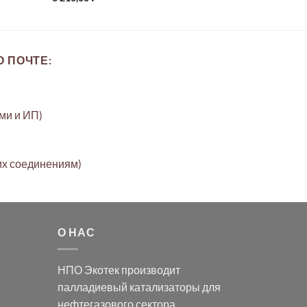
 ПОЧТЕ:
ами и ИП)
их соединениям)
О НАС
НПО Экотек производит
палладиевый катализаторы
для
нефтегазового сектора,