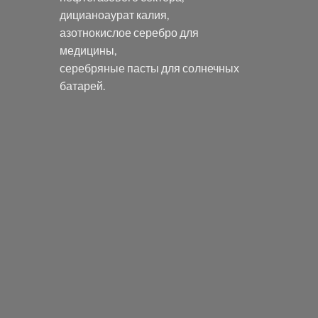
дицианоаурат калия
,
азотнокислое серебро
для
медицины,
серебряные пасты
для солнечных
батарей.