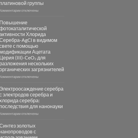
платиновой группы
к
Комментарии
отключены
записи
Пламенный
Повышение
синтез
фотокаталитической
катализаторов
активности Хлорида
и
Серебра-AgCl в видимом
сенсоров
свете с помощью
на
модификации Ацетата
основе
Церия (III)-CeO₂ для
металлов
разложения нескольких
платиновой
группы
органических загрязнителей
к
Комментарии
отключены
записи
Повышение
Электроосаждение серебра
фотокаталитической
с электродов серебра и
активности
хлорида серебра:
Хлорида
последствия для нанонауки
Серебра-
AgCl
к
Комментарии
отключены
в
записи
видимом
Электроосаждение
Синтез золотых
свете
серебра
нанопроводов с
с
с
использованием