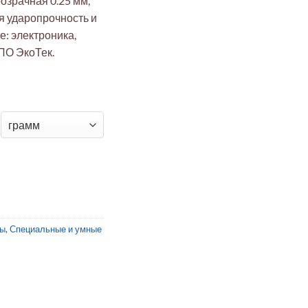
озрачная 0.25 мм,
я ударопрочность и
: электроника,
ПО ЭкоТек.
онатная плёнка 150x150мм 0.25мм прозрачная
лы
,
Специальные и умные