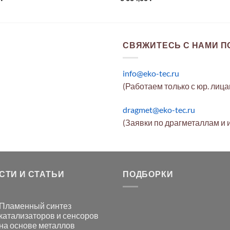
СВЯЖИТЕСЬ С НАМИ ПО
info@eko-tec.ru
(Работаем только с юр. лиц
dragmet@eko-tec.ru
(Заявки по драгметаллам и 
СТИ И СТАТЬИ
ПОДБОРКИ
Пламенный синтез
катализаторов и сенсоров
на основе металлов