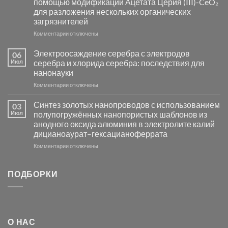
помощью модификации Ацетата Церия (III)-CeO₂
и
для разложения нескольких органических
сенсоров
загрязнителей
на
основе
к
Комментарии
отключены
металлов
записи
платиновой
Повышение
Электроосаждение серебра с электродов
06
группы
фотокаталитической
Июл
серебра и хлорида серебра: последствия для
активности
нанонауки
Хлорида
к
Комментарии
Серебра-
отключены
записи
AgCl
Электроосаждение
в
Синтез золотых нанопроводов с использованием
03
серебра
видимом
Июл
полупогружённых нанопористых шаблонов из
с
свете
анодного оксида алюминия в электролите калий
электродов
с
дицианоаурат–гексацианоферрата
серебра
помощью
и
модификации
к
Комментарии
отключены
хлорида
Ацетата
записи
серебра:
Церия
Синтез
последствия
(III)-
золотых
ПОДБОРКИ
для
CeO₂
нанопроводов
нанонауки
для
с
разложения
использованием
нескольких
полупогружённых
органических
нанопористых
О НАС
загрязнителей
шаблонов