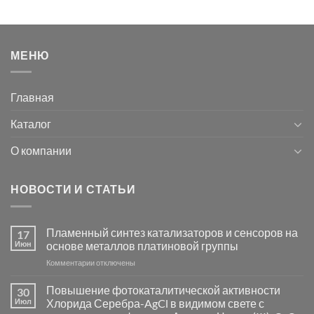
МЕНЮ
Главная
Каталог
О компании
НОВОСТИ И СТАТЬИ
Пламенный синтез катализаторов и сенсоров на
17
Июн
основе металлов платиновой группы
к
Комментарии
отключены
записи
Пламенный
Повышение фотокаталитической активности
30
синтез
Июл
Хлорида Серебра-AgCl в видимом свете с
катализаторов