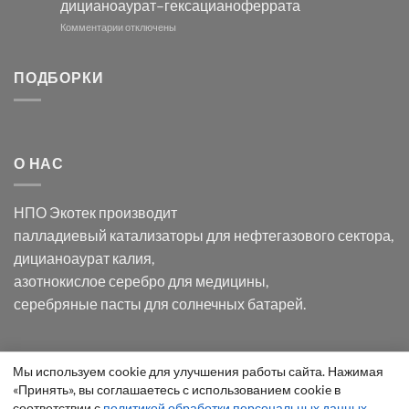
дицианоаурат–гексацианоферрата
серебра
помощью
и
модификации
к
Комментарии
отключены
хлорида
Ацетата
записи
серебра:
Церия
Синтез
последствия
(III)-
золотых
ПОДБОРКИ
для
CeO₂
нанопроводов
нанонауки
для
с
разложения
использованием
нескольких
полупогружённых
органических
нанопористых
О НАС
загрязнителей
шаблонов
из
анодного
НПО Экотек производит
оксида
алюминия
палладиевый катализаторы
для нефтегазового сектора,
в
дицианоаурат калия
,
электролите
калий
азотнокислое серебро
для медицины,
дицианоаурат–
серебряные пасты
для солнечных батарей.
гексацианоферрата
Уведомление
Мы используем cookie для улучшения работы сайта. Нажимая
ООО "Экотек" 2026 ©
Внимание
! Все указанные сведения
«Принять», вы соглашаетесь с использованием cookie в
о
приведены как справочная информация и не являются
соответствии с
политикой обработки персональных данных
.