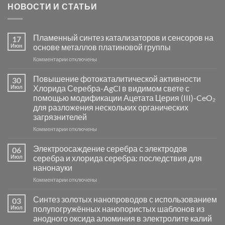
НОВОСТИ И СТАТЬИ
Пламенный синтез катализаторов и сенсоров на
17
Июн
основе металлов платиновой группы
к
Комментарии
отключены
записи
Пламенный
Повышение фотокаталитической активности
30
синтез
Июл
Хлорида Серебра-AgCl в видимом свете с
катализаторов
помощью модификации Ацетата Церия (III)-CeO₂
и
для разложения нескольких органических
сенсоров
загрязнителей
на
основе
к
Комментарии
отключены
металлов
записи
платиновой
Повышение
Электроосаждение серебра с электродов
06
группы
фотокаталитической
Июл
серебра и хлорида серебра: последствия для
активности
нанонауки
Хлорида
к
Комментарии
Серебра-
отключены
записи
AgCl
Электроосаждение
в
Синтез золотых нанопроводов с использованием
03
серебра
видимом
Июл
полупогружённых нанопористых шаблонов из
с
свете
анодного оксида алюминия в электролите калий
электродов
с