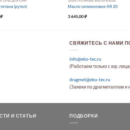
АТОРЫ ДЛЯ GMP
ЭЛЕКТРОННЫЕ МАТЕРИАЛЫ
титана (рутил)
Масло силиконовое AR 20
0
₽
3 645,00
₽
СВЯЖИТЕСЬ С НАМИ ПО
info@eko-tec.ru
(Работаем только с юр. лиц
dragmet@eko-tec.ru
(Заявки по драгметаллам и 
СТИ И СТАТЬИ
ПОДБОРКИ