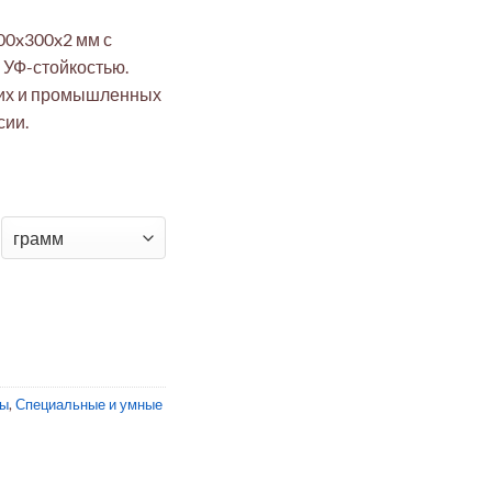
0x300x2 мм с
 УФ-стойкостью.
их и промышленных
сии.
лметакрилат лист 300x300x2 мм (УФ-стойкий, оптически чист
лы
,
Специальные и умные