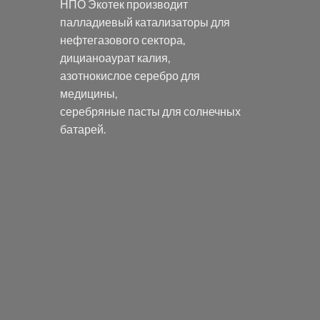
НПО Экотек производит
палладиевый катализаторы
для
нефтегазового сектора,
дицианоаурат калия
,
азотнокислое серебро
для
медицины,
серебряные пасты
для солнечных
батарей.