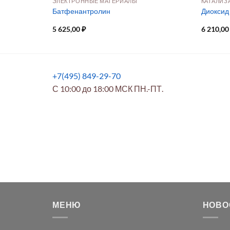
ЭЛЕКТРОННЫЕ МАТЕРИАЛЫ
КАТАЛИЗ
рхчистая
Батфенантролин
Диоксид 
5 625,00
₽
6 210,0
+7(495) 849-29-70
С 10:00 до 18:00 МСК ПН.-ПТ.
МЕНЮ
НОВО