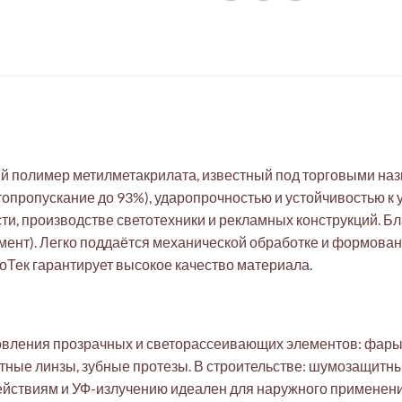
 полимер метилметакрилата, известный под торговыми назв
топропускание до 93%), ударопрочностью и устойчивостью к 
и, производстве светотехники и рекламных конструкций. Б
ент). Легко поддаётся механической обработке и формованию
оТек гарантирует высокое качество материала.
овления прозрачных и светорассеивающих элементов: фары
тные линзы, зубные протезы. В строительстве: шумозащитны
йствиям и УФ-излучению идеален для наружного применения