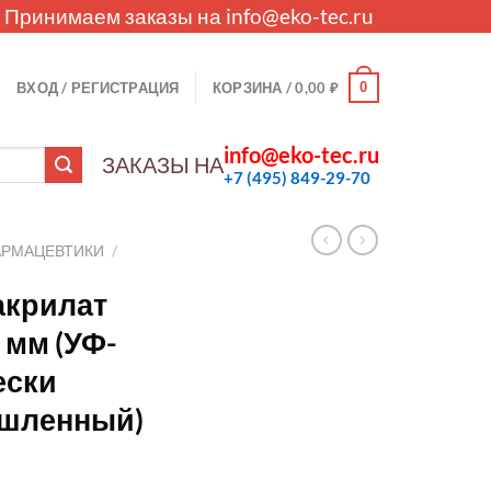
. Принимаем заказы на
info@eko-tec.ru
0
ВХОД / РЕГИСТРАЦИЯ
КОРЗИНА /
0,00
₽
info@eko-tec.ru
ЗАКАЗЫ НА
+7 (495) 849-29-70
АРМАЦЕВТИКИ
/
акрилат
 мм (УФ-
ески
ышленный)