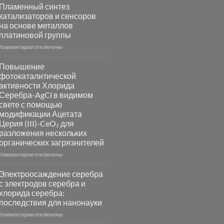
Пламенный синтез
катализаторов и сенсоров
на основе металлов
платиновой группы
к
Комментарии
отключены
записи
Пламенный
Повышение
синтез
фотокаталитической
катализаторов
активности Хлорида
и
Серебра-AgCl в видимом
сенсоров
свете с помощью
на
модификации Ацетата
основе
Церия (III)-CeO₂ для
металлов
разложения нескольких
платиновой
группы
органических загрязнителей
к
Комментарии
отключены
записи
Повышение
Электроосаждение серебра
фотокаталитической
с электродов серебра и
активности
хлорида серебра:
Хлорида
последствия для нанонауки
Серебра-
AgCl
к
Комментарии
отключены
в
записи