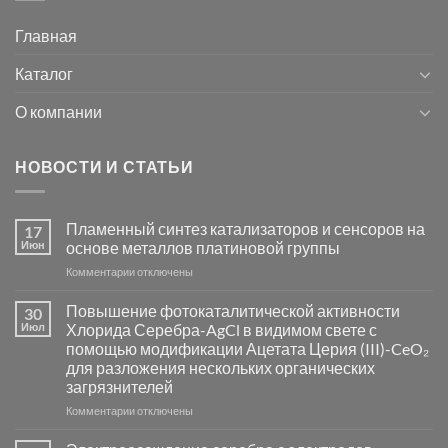
Главная
Каталог
О компании
НОВОСТИ И СТАТЬИ
Пламенный синтез катализаторов и сенсоров на
17
Июн
основе металлов платиновой группы
к
Комментарии
отключены
записи
Пламенный
Повышение фотокаталитической активности
30
синтез
Июл
Хлорида Серебра-AgCl в видимом свете с
катализаторов
помощью модификации Ацетата Церия (III)-CeO₂
и
для разложения нескольких органических
сенсоров
загрязнителей
на
основе
к
Комментарии
отключены
металлов
записи
платиновой
Повышение