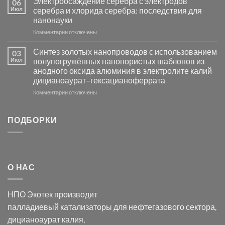
Электроосаждение серебра с электродов
06
группы
фотокаталитической
Июл
серебра и хлорида серебра: последствия для
активности
нанонауки
Хлорида
к
Комментарии
Серебра-
отключены
записи
AgCl
Электроосаждение
в
Синтез золотых нанопроводов с использованием
03
серебра
видимом
Июл
полупогружённых нанопористых шаблонов из
с
свете
анодного оксида алюминия в электролите калий
электродов
с
дицианоаурат–гексацианоферрата
серебра
помощью
и
модификации
к
Комментарии
отключены
хлорида
Ацетата
записи
серебра:
Церия
Синтез
последствия
(III)-
золотых
ПОДБОРКИ
для
CeO₂
нанопроводов
нанонауки
для
с
разложения
использованием
нескольких
полупогружённых
органических
нанопористых
О НАС
загрязнителей
шаблонов
из
анодного
НПО Экотек производит
оксида
алюминия
палладиевый катализаторы
для нефтегазового сектора,
в
дицианоаурат калия
,
электролите