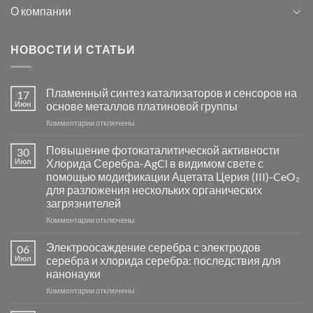
О компании
НОВОСТИ И СТАТЬИ
Пламенный синтез катализаторов и сенсоров на
17
Июн
основе металлов платиновой группы
к
Комментарии
отключены
записи
Пламенный
Повышение фотокаталитической активности
30
синтез
Июл
Хлорида Серебра-AgCl в видимом свете с
катализаторов
помощью модификации Ацетата Церия (III)-CeO₂
и
для разложения нескольких органических
сенсоров
загрязнителей
на
основе
к
Комментарии
отключены
металлов
записи
платиновой
Повышение
Электроосаждение серебра с электродов
06
группы
фотокаталитической
Июл
серебра и хлорида серебра: последствия для
активности
нанонауки
Хлорида
к
Комментарии
Серебра-
отключены
записи
AgCl