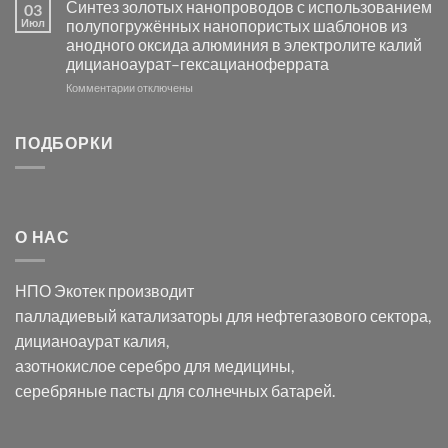
Электроосаждение
в
Синтез золотых нанопроводов с использованием
03
серебра
видимом
Июл
полупогружённых нанопористых шаблонов из
с
свете
анодного оксида алюминия в электролите калий
электродов
с
дицианоаурат–гексацианоферрата
серебра
помощью
и
модификации
к
Комментарии
отключены
хлорида
Ацетата
записи
серебра:
Церия
Синтез
последствия
(III)-
золотых
ПОДБОРКИ
для
CeO₂
нанопроводов
нанонауки
для
с
разложения
использованием
нескольких
полупогружённых
органических
нанопористых
О НАС
загрязнителей
шаблонов
из
анодного
НПО Экотек производит
оксида
алюминия
палладиевый катализаторы
для нефтегазового сектора,
в
дицианоаурат калия
,
электролите
калий
азотнокислое серебро
для медицины,
дицианоаурат–
серебряные пасты
для солнечных батарей.
гексацианоферрата