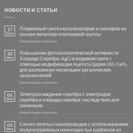
НОВОСТИ И СТАТЬИ
Пламенный синтез катализаторов и сенсоров на
17
Июн
основе металлов платиновой группы
к
Комментарии
отключены
записи
Пламенный
Повышение фотокаталитической активности
30
синтез
Июл
Хлорида Серебра-AgCl в видимом свете с
катализаторов
помощью модификации Ацетата Церия (III)-CeO₂
и
для разложения нескольких органических
сенсоров
загрязнителей
на
основе
к
Комментарии
отключены
металлов
записи
платиновой
Повышение
Электроосаждение серебра с электродов
06
группы
фотокаталитической
Июл
серебра и хлорида серебра: последствия для
активности
нанонауки
Хлорида
к
Комментарии
Серебра-
отключены
записи
AgCl
Электроосаждение
в
Синтез золотых нанопроводов с использованием
03
серебра
видимом
Июл
полупогружённых нанопористых шаблонов из
с
свете