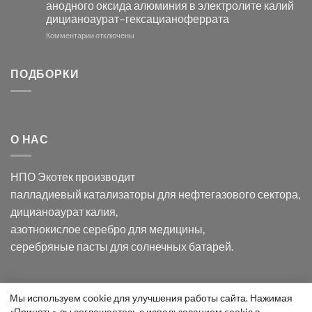
анодного оксида алюминия в электролите калий
электродов
с
дицианоаурат–гексацианоферрата
серебра
помощью
и
модификации
к
Комментарии
отключены
хлорида
Ацетата
записи
серебра:
Церия
Синтез
последствия
(III)-
золотых
ПОДБОРКИ
для
CeO₂
нанопроводов
нанонауки
для
с
разложения
использованием
нескольких
полупогружённых
органических
нанопористых
О НАС
загрязнителей
шаблонов
из
анодного
НПО Экотек производит
оксида
алюминия
палладиевый катализаторы
для нефтегазового сектора,
в
дицианоаурат калия
,
электролите
калий
азотнокислое серебро
для медицины,
дицианоаурат–
серебряные пасты
для солнечных батарей.
гексацианоферрата
Уведомление
Мы используем cookie для улучшения работы сайта. Нажимая
ООО "Экотек" 2026 ©
Внимание
! Все указанные сведения
«Принять», вы соглашаетесь с использованием cookie в