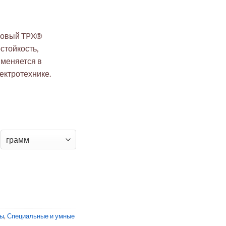
новый TPX®
стойкость,
именяется в
ектротехнике.
йкий стержень полиметилпентеновый TPX® Ø24x100 мм для эл
лы
,
Специальные и умные