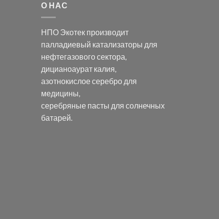
О НАС
НПО Экотек производит
палладиевый катализаторы
для
нефтегазового сектора,
дицианоаурат калия
,
азотнокислое серебро
для
медицины,
серебряные пасты
для солнечных
батарей.