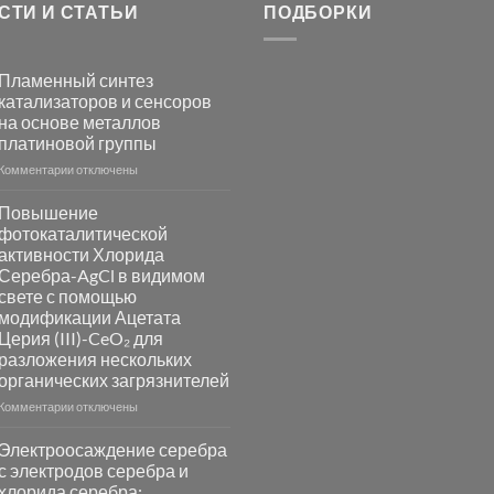
СТИ И СТАТЬИ
ПОДБОРКИ
Пламенный синтез
катализаторов и сенсоров
на основе металлов
платиновой группы
к
Комментарии
отключены
записи
Пламенный
Повышение
синтез
фотокаталитической
катализаторов
активности Хлорида
и
Серебра-AgCl в видимом
сенсоров
свете с помощью
на
модификации Ацетата
основе
Церия (III)-CeO₂ для
металлов
разложения нескольких
платиновой
группы
органических загрязнителей
к
Комментарии
отключены
записи
Повышение
Электроосаждение серебра
фотокаталитической
с электродов серебра и
активности
хлорида серебра: