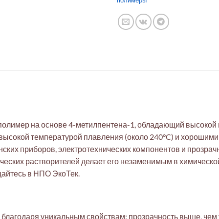
полимеры
лимер на основе 4-метилпентена-1, обладающий высокой п
 высокой температурой плавления (около 240°C) и хорошим
ских приборов, электротехнических компонентов и прозрач
нических растворителей делает его незаменимым в химичес
айтесь в НПО ЭкоТек.
лагодаря уникальным свойствам: прозрачность выше, чем у