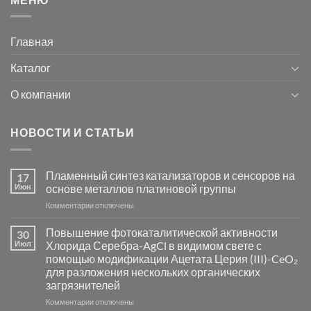
Главная
Каталог
О компании
НОВОСТИ И СТАТЬИ
Пламенный синтез катализаторов и сенсоров на
17
Июн
основе металлов платиновой группы
к
Комментарии
отключены
записи
Пламенный
Повышение фотокаталитической активности
30
синтез
Июл
Хлорида Серебра-AgCl в видимом свете с
катализаторов
помощью модификации Ацетата Церия (III)-CeO₂
и
для разложения нескольких органических
сенсоров
загрязнителей
на
основе
к
Комментарии
отключены
металлов