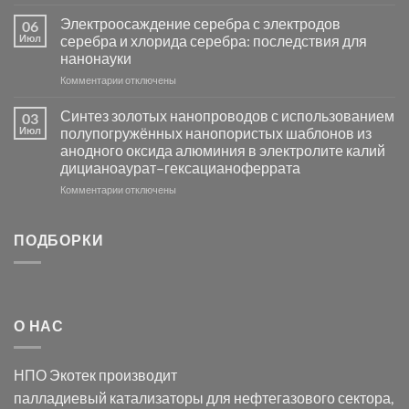
записи
платиновой
Повышение
Электроосаждение серебра с электродов
06
группы
фотокаталитической
Июл
серебра и хлорида серебра: последствия для
активности
нанонауки
Хлорида
к
Комментарии
Серебра-
отключены
записи
AgCl
Электроосаждение
в
Синтез золотых нанопроводов с использованием
03
серебра
видимом
Июл
полупогружённых нанопористых шаблонов из
с
свете
анодного оксида алюминия в электролите калий
электродов
с
дицианоаурат–гексацианоферрата
серебра
помощью
и
модификации
к
Комментарии
отключены
хлорида
Ацетата
записи
серебра:
Церия
Синтез
последствия
(III)-
золотых
ПОДБОРКИ
для
CeO₂
нанопроводов
нанонауки
для
с
разложения
использованием
нескольких
полупогружённых
органических
нанопористых
О НАС
загрязнителей
шаблонов
из
анодного
НПО Экотек производит
оксида
алюминия
палладиевый катализаторы
для нефтегазового сектора,
в