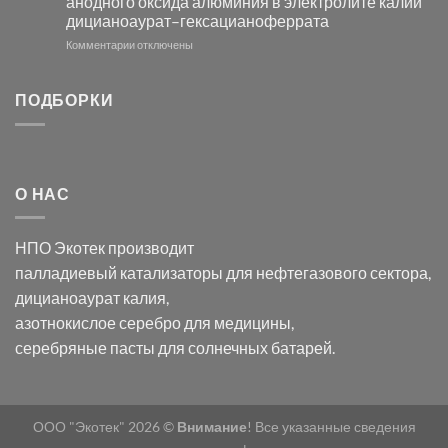
анодного оксида алюминия в электролите калий
электродов
с
дицианоаурат–гексацианоферрата
серебра
помощью
и
модификации
к
Комментарии
отключены
хлорида
Ацетата
записи
серебра:
Церия
Синтез
последствия
(III)-
золотых
ПОДБОРКИ
для
CeO₂
нанопроводов
нанонауки
для
с
разложения
использованием
нескольких
полупогружённых
органических
нанопористых
О НАС
загрязнителей
шаблонов
из
анодного
НПО Экотек производит
оксида
алюминия
палладиевый катализаторы
для нефтегазового сектора,
в
дицианоаурат калия
,
электролите
калий
азотнокислое серебро
для медицины,
дицианоаурат–
серебряные пасты
для солнечных батарей.
гексацианоферрата
ООО "Экотек" 2026 ©
Внимание
! Все указанные сведения