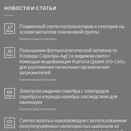
НОВОСТИ И СТАТЬИ
Пламенный синтез катализаторов и сенсоров на
17
Июн
основе металлов платиновой группы
к
Комментарии
отключены
записи
Пламенный
Повышение фотокаталитической активности
30
синтез
Июл
Хлорида Серебра-AgCl в видимом свете с
катализаторов
помощью модификации Ацетата Церия (III)-CeO₂
и
для разложения нескольких органических
сенсоров
загрязнителей
на
основе
к
Комментарии
отключены
металлов
записи
платиновой
Повышение
Электроосаждение серебра с электродов
06
группы
фотокаталитической
Июл
серебра и хлорида серебра: последствия для
активности
нанонауки
Хлорида
к
Комментарии
Серебра-
отключены
записи
AgCl
Электроосаждение
в
Синтез золотых нанопроводов с использованием
03
серебра
видимом
Июл
полупогружённых нанопористых шаблонов из
с
свете