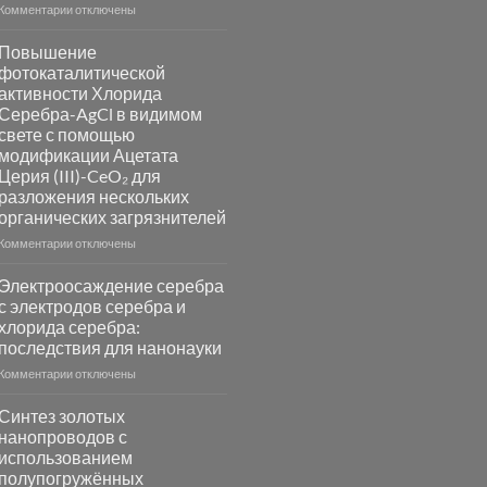
к
Комментарии
отключены
записи
Пламенный
Повышение
синтез
фотокаталитической
катализаторов
активности Хлорида
и
Серебра-AgCl в видимом
сенсоров
свете с помощью
на
модификации Ацетата
основе
Церия (III)-CeO₂ для
металлов
разложения нескольких
платиновой
группы
органических загрязнителей
к
Комментарии
отключены
записи
Повышение
Электроосаждение серебра
фотокаталитической
с электродов серебра и
активности
хлорида серебра:
Хлорида
последствия для нанонауки
Серебра-
AgCl
к
Комментарии
отключены
в
записи
видимом
Электроосаждение
Синтез золотых
свете
серебра
нанопроводов с
с
с
использованием
помощью
электродов
полупогружённых
модификации
серебра