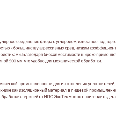
ярное соединение фтора с углеродом, известное под торго
стью к большинству агрессивных сред, низким коэффициент
еристиками. Благодаря биосовместимости широко применяе
ной 500 мм, что удобно для механической обработки.
мической промышленности для изготовления уплотнителей,
ехнике как изоляционный материал, в пищевой промышленно
обработке стержней от НПО ЭкоТек можно производить дет