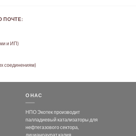
 ПОЧТЕ:
ами и ИП)
их соединениям)
О НАС
НПО Экотек производит
палладиевый катализаторы
для
нефтегазового сектора,
дицианоаурат калия
,