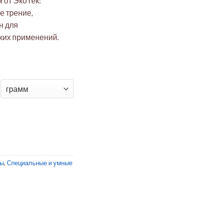
 от ЭкоТек:
е трение,
н для
их применений.
жень ⌀13x500 мм ЭкоТек (химстойкий, пром/мед)
лы
,
Специальные и умные