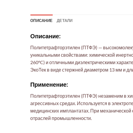
ОПИСАНИЕ
ДЕТАЛИ
Описание:
Политетрафторэтилен (ПТФЭ) — высокомолекул
уникальными свойствами: химической инертно
260°C) и отличными диэлектрическими характ
ЭкоТек в виде стержней диаметром 13 мм и дли
Применение:
Политетрафторэтилен (ПТФЭ) незаменим в хи
агрессивных средах. Используется в электрот
медицинских имплантатах. При механической 
отраслей промышленности.