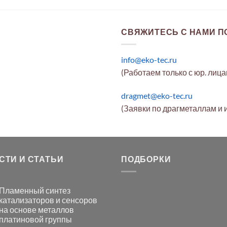
СВЯЖИТЕСЬ С НАМИ ПО
info@eko-tec.ru
(Работаем только с юр. лиц
dragmet@eko-tec.ru
(Заявки по драгметаллам и 
СТИ И СТАТЬИ
ПОДБОРКИ
Пламенный синтез
катализаторов и сенсоров
на основе металлов
платиновой группы