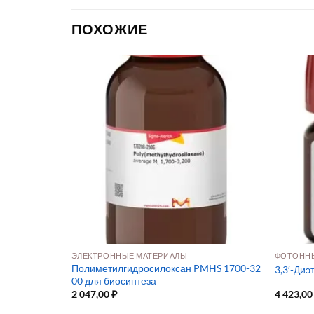
ПОХОЖИЕ
ЭЛЕКТРОННЫЕ МАТЕРИАЛЫ
ФОТОННЫ
Полиметилгидросилоксан PMHS 1700-32
т
3,3′-Ди
00 для биосинтеза
2 047,00
₽
4 423,0