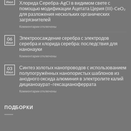
синтез
Июл
Хлорида Серебра-AgCl в видимом свете с
катализаторов
помощью модификации Ацетата Церия (III)-CeO₂
и
для разложения нескольких органических
сенсоров
загрязнителей
на
основе
к
Комментарии
отключены
металлов
записи
платиновой
Повышение
Электроосаждение серебра с электродов
06
группы
фотокаталитической
Июл
серебра и хлорида серебра: последствия для
активности
нанонауки
Хлорида
к
Комментарии
Серебра-
отключены
записи
AgCl
Электроосаждение
в
Синтез золотых нанопроводов с использованием
03
серебра
видимом
Июл
полупогружённых нанопористых шаблонов из
с
свете
анодного оксида алюминия в электролите калий
электродов
с
дицианоаурат–гексацианоферрата
серебра
помощью
и
модификации
к
Комментарии
отключены
хлорида
Ацетата
записи
серебра:
Церия
Синтез
последствия
(III)-
золотых
ПОДБОРКИ
для
CeO₂
нанопроводов
нанонауки
для
с
разложения
использованием
нескольких
полупогружённых
органических
нанопористых