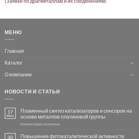
(Заявки по драгметаллам и их соединениям)
МЕНЮ
Главная
Каталог
О компании
НОВОСТИ И СТАТЬИ
Пламенный синтез катализаторов и сенсоров на
17
Июн
основе металлов платиновой группы
к
Комментарии
отключены
записи
Пламенный
Повышение фотокаталитической активности
30