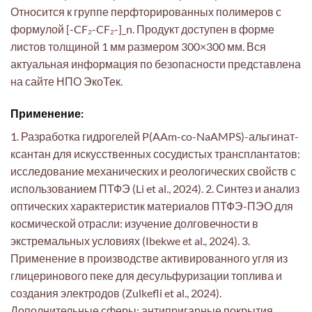
Относится к группе перфторированных полимеров с
формулой [-CF₂-CF₂-]_n. Продукт доступен в форме
листов толщиной 1 мм размером 300×300 мм. Вся
актуальная информация по безопасности представлена
на сайте НПО ЭкоТек.
Применение:
1. Разработка гидрогелей P(AAm-co-NaAMPS)-альгинат-
ксантан для искусственных сосудистых трансплантатов:
исследование механических и реологических свойств с
использованием ПТФЭ (Li et al., 2024). 2. Синтез и анализ
оптических характеристик материалов ПТФЭ-ПЭО для
космической отрасли: изучение долговечности в
экстремальных условиях (Ibekwe et al., 2024). 3.
Применение в производстве активированного угля из
глицеринового пеке для десульфуризации топлива и
создания электродов (Zulkefli et al., 2024).
Дополнительные сферы: антипригарные покрытия,