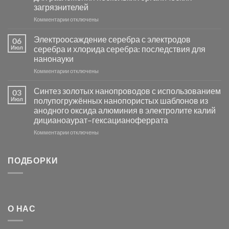
загрязнителей
на
основе
к
Комментарии
отключены
металлов
записи
платиновой
Повышение
Электроосаждение серебра с электродов
06
группы
фотокаталитической
Июл
серебра и хлорида серебра: последствия для
активности
нанонауки
Хлорида
к
Комментарии
Серебра-
отключены
записи
AgCl
Электроосаждение
в
Синтез золотых нанопроводов с использованием
03
серебра
видимом
Июл
полупогружённых нанопористых шаблонов из
с
свете
анодного оксида алюминия в электролите калий
электродов
с
дицианоаурат–гексацианоферрата
серебра
помощью
и
модификации
к
Комментарии
отключены
хлорида
Ацетата
записи
серебра:
Церия
Синтез
последствия
(III)-
золотых
ПОДБОРКИ
для
CeO₂
нанопроводов
нанонауки
для
с
разложения
использованием
нескольких
полупогружённых
органических
нанопористых
О НАС
загрязнителей
шаблонов
из
анодного