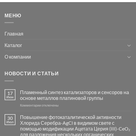
МЕНЮ
Главная
Каталог
О компании
НОВОСТИ И СТАТЬИ
Пламенный синтез катализаторов и сенсоров на
17
Июн
основе металлов платиновой группы
к
Комментарии
отключены
записи
Пламенный
Повышение фотокаталитической активности
30
синтез
Июл
Хлорида Серебра-AgCl в видимом свете с
катализаторов
помощью модификации Ацетата Церия (III)-CeO₂
и
для разложения нескольких органических
сенсоров