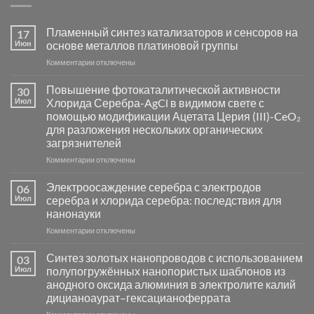
Пламенный синтез катализаторов и сенсоров на
17
Июн
основе металлов платиновой группы
к
Комментарии
отключены
записи
Пламенный
Повышение фотокаталитической активности
30
синтез
Июл
Хлорида Серебра-AgCl в видимом свете с
катализаторов
помощью модификации Ацетата Церия (III)-CeO₂
и
для разложения нескольких органических
сенсоров
загрязнителей
на
основе
к
Комментарии
отключены
металлов
записи
платиновой
Повышение
Электроосаждение серебра с электродов
06
группы
фотокаталитической
Июл
серебра и хлорида серебра: последствия для
активности
нанонауки
Хлорида
к
Комментарии
Серебра-
отключены
записи
AgCl
Электроосаждение
в
Синтез золотых нанопроводов с использованием
03
серебра
видимом
Июл
полупогружённых нанопористых шаблонов из
с
свете
анодного оксида алюминия в электролите калий
электродов
с
дицианоаурат–гексацианоферрата
серебра
помощью
и
модификации
к