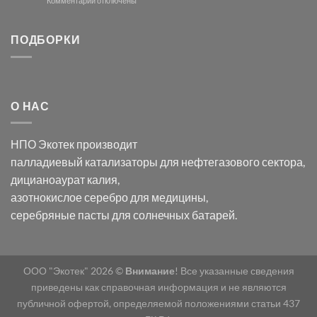
Комментарии
отключены
хлорида
Ацетата
записи
серебра:
Церия
Синтез
последствия
(III)-
золотых
ПОДБОРКИ
для
CeO₂
нанопроводов
нанонауки
для
с
разложения
использованием
нескольких
полупогружённых
органических
нанопористых
О НАС
загрязнителей
шаблонов
из
анодного
НПО Экотек производит
оксида
алюминия
палладиевый катализаторы
для нефтегазового сектора,
в
дицианоаурат калия
,
электролите
калий
азотнокислое серебро
для медицины,
дицианоаурат–
серебряные пасты
для солнечных батарей.
гексацианоферрата
ООО "Экотек" 2026 ©
Внимание
! Все указанные сведения
приведены как справочная информация и не являются
публичной офертой, определяемой положениями статьи 437