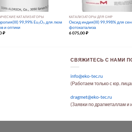
ИЧЕСКИЕ КАТАЛИЗАТОРЫ
КАТАЛИЗАТОРЫ ДЛЯ GMP
ропия(III) 99,99% Eu₂O₃ для люм
Оксид индия(III) 99,998% для се
в и оптики
фотокатализа
00
₽
6 075,00
₽
СВЯЖИТЕСЬ С НАМИ ПО
info@eko-tec.ru
(Работаем только с юр. лиц
dragmet@eko-tec.ru
(Заявки по драгметаллам и 