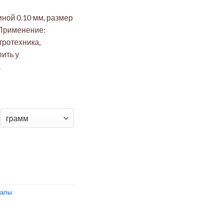
ой 0.10 мм, размер
 Применение:
тротехника,
пить у
.
ая фольга ЭкоТек 0.10 мм (100x100 мм, 99.5%, лаборатория/эл
иалы