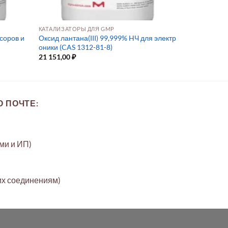
КАТАЛИЗАТОРЫ ДЛЯ GMP
нсоров и
Оксид лантана(III) 99,999% HЧ для электр
оники (CAS 1312-81-8)
21 151,00
₽
 ПОЧТЕ:
ами и ИП)
их соединениям)