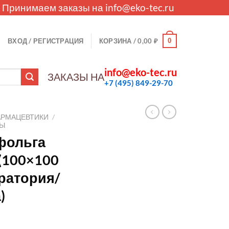
. Принимаем заказы на
info@eko-tec.ru
0
ВХОД / РЕГИСТРАЦИЯ
КОРЗИНА /
0,00
₽
info@eko-tec.ru
ЗАКАЗЫ НА
+7 (495) 849-29-70
АРМАЦЕВТИКИ
/
ЛЫ
фольга
 (100×100
оратория/
)