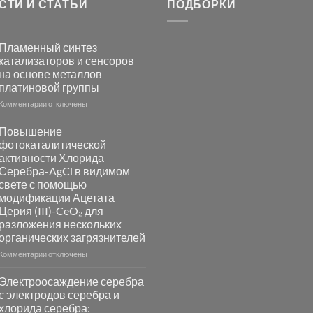
СТИ И СТАТЬИ
ПОДБОРКИ
Пламенный синтез
катализаторов и сенсоров
на основе металлов
платиновой группы
к
Комментарии
отключены
записи
Пламенный
Повышение
синтез
фотокаталитической
катализаторов
активности Хлорида
и
Серебра-AgCl в видимом
сенсоров
свете с помощью
на
модификации Ацетата
основе
Церия (III)-CeO₂ для
металлов
разложения нескольких
платиновой
группы
органических загрязнителей
к
Комментарии
отключены
записи
Повышение
Электроосаждение серебра
фотокаталитической
с электродов серебра и
активности
хлорида серебра:
Хлорида