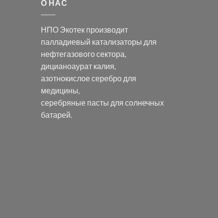
О НАС
НПО Экотек производит
палладиевый катализаторы
для
нефтегазового сектора,
дицианоаурат калия
,
азотнокислое серебро
для
медицины,
серебряные пасты
для солнечных
батарей.