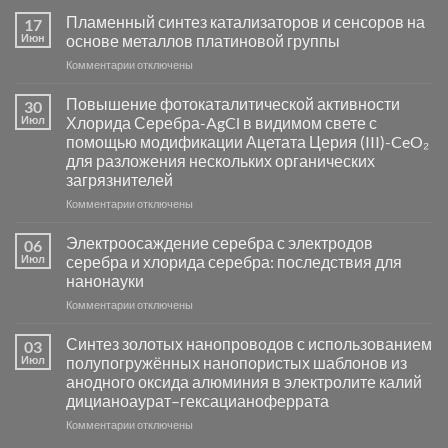
Пламенный синтез катализаторов и сенсоров на
17
Июн
основе металлов платиновой группы
к
Комментарии
отключены
записи
Пламенный
Повышение фотокаталитической активности
30
синтез
Июл
Хлорида Серебра-AgCl в видимом свете с
катализаторов
помощью модификации Ацетата Церия (III)-CeO₂
и
для разложения нескольких органических
сенсоров
загрязнителей
на
основе
к
Комментарии
отключены
металлов
записи
платиновой
Повышение
Электроосаждение серебра с электродов
06
группы
фотокаталитической
Июл
серебра и хлорида серебра: последствия для
активности
нанонауки
Хлорида
к
Комментарии
Серебра-
отключены
записи
AgCl
Электроосаждение
в
Синтез золотых нанопроводов с использованием
03
серебра
видимом
Июл
полупогружённых нанопористых шаблонов из
с
свете
анодного оксида алюминия в электролите калий
электродов
с
дицианоаурат–гексацианоферрата
серебра
помощью
и
модификации
к
Комментарии
отключены
хлорида
Ацетата
записи