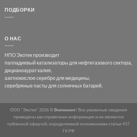
серебра:
Церия
Синтез
последствия
(III)-
золотых
ПОДБОРКИ
для
CeO₂
нанопроводов
нанонауки
для
с
разложения
использованием
нескольких
полупогружённых
органических
нанопористых
О НАС
загрязнителей
шаблонов
из
анодного
НПО Экотек производит
оксида
алюминия
палладиевый катализаторы
для нефтегазового сектора,
в
дицианоаурат калия
,
электролите
калий
азотнокислое серебро
для медицины,
дицианоаурат–
серебряные пасты
для солнечных батарей.
гексацианоферрата
ООО "Экотек" 2026 ©
Внимание
! Все указанные сведения
приведены как справочная информация и не являются
публичной офертой, определяемой положениями статьи 437
ГК РФ