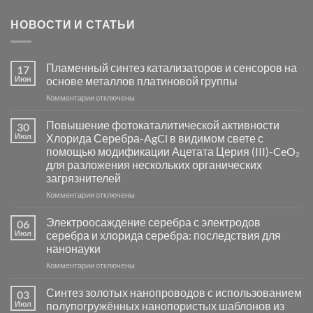
НОВОСТИ И СТАТЬИ
Пламенный синтез катализаторов и сенсоров на
17
Июн
основе металлов платиновой группы
к
Комментарии
отключены
записи
Пламенный
Повышение фотокаталитической активности
30
синтез
Июл
Хлорида Серебра-AgCl в видимом свете с
катализаторов
помощью модификации Ацетата Церия (III)-CeO₂
и
для разложения нескольких органических
сенсоров
загрязнителей
на
основе
к
Комментарии
отключены
металлов
записи
платиновой
Повышение
Электроосаждение серебра с электродов
06
группы
фотокаталитической
Июл
серебра и хлорида серебра: последствия для
активности
нанонауки
Хлорида
к
Комментарии
Серебра-
отключены
записи
AgCl
Электроосаждение
в
Синтез золотых нанопроводов с использованием
03
серебра
видимом
Июл
полупогружённых нанопористых шаблонов из
с
свете