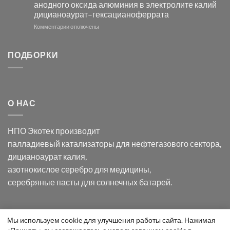
анодного оксида алюминия в электролите калий
электродов
с
дицианоаурат–гексацианоферрата
серебра
помощью
и
модификации
к
Комментарии
отключены
хлорида
Ацетата
записи
серебра:
Церия
Синтез
последствия
(III)-
золотых
ПОДБОРКИ
для
CeO₂
нанопроводов
нанонауки
для
с
разложения
использованием
нескольких
полупогружённых
органических
нанопористых
О НАС
загрязнителей
шаблонов
из
анодного
НПО Экотек производит
оксида
алюминия
палладиевый катализаторы
для нефтегазового сектора,
в
дицианоаурат калия
,
электролите
калий
азотнокислое серебро
для медицины,
дицианоаурат–
серебряные пасты
для солнечных батарей.
гексацианоферрата
Уведомление
Мы используем cookie для улучшения работы сайта. Нажимая
ООО "Экотек" 2026 ©
Внимание
! Все указанные сведения