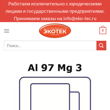
Skip
Работаем исключительно с юридическими
to
лицами и государственными предприятиями.
content
Принимаем заказы на
info@eko-tec.ru
0
Искать: