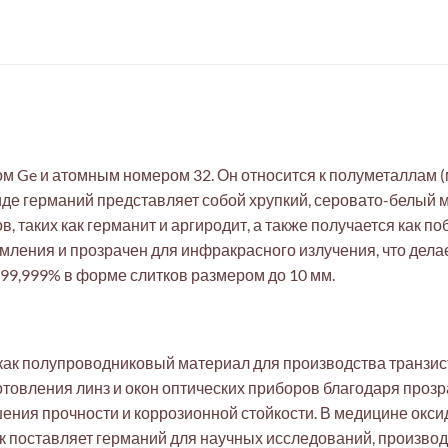
ом Ge и атомным номером 32. Он относится к полуметаллам 
е германий представляет собой хрупкий, серовато-белый ме
 таких как германит и аргиродит, а также получается как п
мления и прозрачен для инфракрасного излучения, что дела
99,999% в форме слитков размером до 10 мм.
как полупроводниковый материал для производства транзист
отовления линз и окон оптических приборов благодаря про
ния прочности и коррозионной стойкости. В медицине окси
к поставляет германий для научных исследований, произво