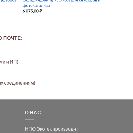
фотокатализа
6 075,00
₽
 ПОЧТЕ:
ами и ИП)
их соединениям)
О НАС
НПО Экотек производит