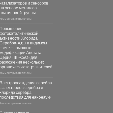
катализаторов и сенсоров
на основе металлов
платиновой группы
к
Комментарии
отключены
записи
Пламенный
Повышение
синтез
фотокаталитической
катализаторов
активности Хлорида
и
Серебра-AgCl в видимом
сенсоров
свете с помощью
на
модификации Ацетата
основе
Церия (III)-CeO₂ для
металлов
разложения нескольких
платиновой
группы
органических загрязнителей
к
Комментарии
отключены
записи
Повышение
Электроосаждение серебра
фотокаталитической
с электродов серебра и
активности
хлорида серебра:
Хлорида
последствия для нанонауки
Серебра-
AgCl
к
Комментарии
отключены
в
записи
видимом
Электроосаждение
Синтез золотых