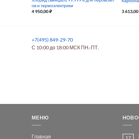
Карбона
ов и термоэлектрики
4 950,00
₽
3 613,0
+7(495) 849-29-70
С 10:00 до 18:00 МСК ПН.-ПТ.
МЕНЮ
НОВО
Главная
17