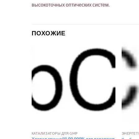
высокоточных оптических систем.
ПОХОЖИЕ
КАТАЛИЗАТОРЫ ДЛЯ GMP
ЭНЕРГЕТ
траЧист) для
Хлорид свинца(II) 99.999% для перовскит