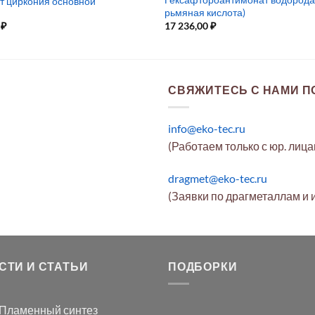
т циркония основной
рьмяная кислота)
0
₽
17 236,00
₽
СВЯЖИТЕСЬ С НАМИ ПО
info@eko-tec.ru
(Работаем только с юр. лиц
dragmet@eko-tec.ru
(Заявки по драгметаллам и 
СТИ И СТАТЬИ
ПОДБОРКИ
Пламенный синтез