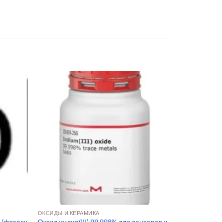
ОКСИДЫ И КЕРАМИКА
 (фторсу
Оксид индия(III) 99,998% для сенсоров и