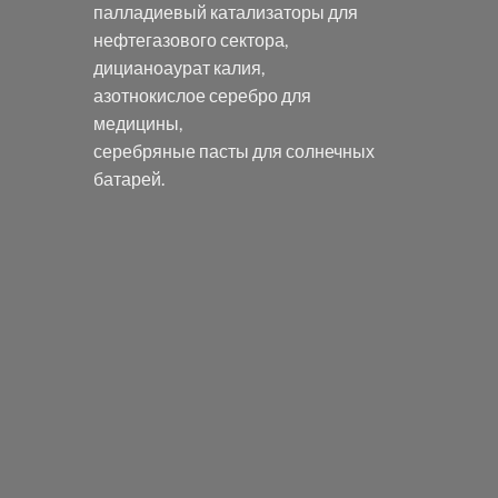
палладиевый катализаторы
для
нефтегазового сектора,
дицианоаурат калия
,
азотнокислое серебро
для
медицины,
серебряные пасты
для солнечных
батарей.