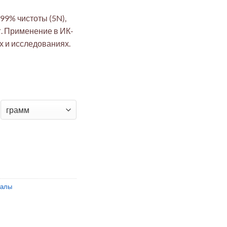
99% чистоты (5N),
г. Применение в ИК-
х и исследованиях.
рмания 5N (99.999%) 25мм, 100г для ИК-оптики и ядерных иссл
иалы