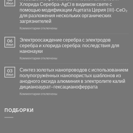
синтез
Июл
Хлорида Серебра-AgCl в видимом свете с
катализаторов
помощью модификации Ацетата Церия (III)-CeO₂
и
для разложения нескольких органических
сенсоров
загрязнителей
на
основе
к
Комментарии
отключены
металлов
записи
платиновой
Повышение
Электроосаждение серебра с электродов
06
группы
фотокаталитической
Июл
серебра и хлорида серебра: последствия для
активности
нанонауки
Хлорида
к
Комментарии
Серебра-
отключены
записи
AgCl
Электроосаждение
в
Синтез золотых нанопроводов с использованием
03
серебра
видимом
Июл
полупогружённых нанопористых шаблонов из
с
свете
анодного оксида алюминия в электролите калий
электродов
с
дицианоаурат–гексацианоферрата
серебра
помощью
и
модификации
к
Комментарии
отключены
хлорида
Ацетата
записи
серебра:
Церия
Синтез
последствия
(III)-
золотых
ПОДБОРКИ
для
CeO₂
нанопроводов
нанонауки
для
с
разложения
использованием
нескольких
полупогружённых