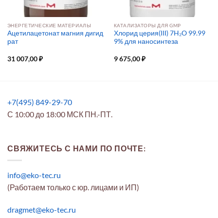
ЭНЕРГЕТИЧЕСКИЕ МАТЕРИАЛЫ
КАТАЛИЗАТОРЫ ДЛЯ GMP
Ацетилацетонат магния дигид
Хлорид церия(III) 7H₂O 99.99
рат
9% для наносинтеза
31 007,00
₽
9 675,00
₽
+7(495) 849-29-70
С 10:00 до 18:00 МСК ПН.-ПТ.
СВЯЖИТЕСЬ С НАМИ ПО ПОЧТЕ:
info@eko-tec.ru
(Работаем только с юр. лицами и ИП)
dragmet@eko-tec.ru