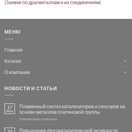
(Заявки по драгметаллам и их соединениям)
МЕНЮ
Главная
Каталог
О компании
НОВОСТИ И СТАТЬИ
Пламенный синтез катализаторов и сенсоров на
17
Июн
основе металлов платиновой группы
к
Комментарии
отключены
записи
Пламенный
Повышение фотокаталитической активности
30