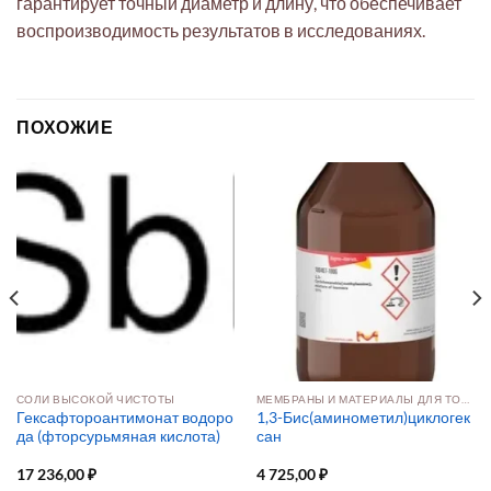
гарантирует точный диаметр и длину, что обеспечивает
воспроизводимость результатов в исследованиях.
ПОХОЖИЕ
СОЛИ ВЫСОКОЙ ЧИСТОТЫ
МЕМБРАНЫ И МАТЕРИАЛЫ ДЛЯ ТОПЛИВНЫХ ЭЛЕМЕНТОВ
Гексафтороантимонат водоро
1,3-Бис(аминометил)циклогек
да (фторсурьмяная кислота)
сан
17 236,00
₽
4 725,00
₽