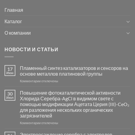
Главная
Каталог
О компании
НОВОСТИ И СТАТЬИ
Пламенный синтез катализаторов и сенсоров на
17
Июн
основе металлов платиновой группы
к
Комментарии
отключены
записи
Пламенный
Повышение фотокаталитической активности
30
синтез
Июл
Хлорида Серебра-AgCl в видимом свете с
катализаторов
помощью модификации Ацетата Церия (III)-CeO₂
и
для разложения нескольких органических
сенсоров
загрязнителей
на
основе
к
Комментарии
отключены
металлов
записи
платиновой
Повышение
Электроосаждение серебра с электродов