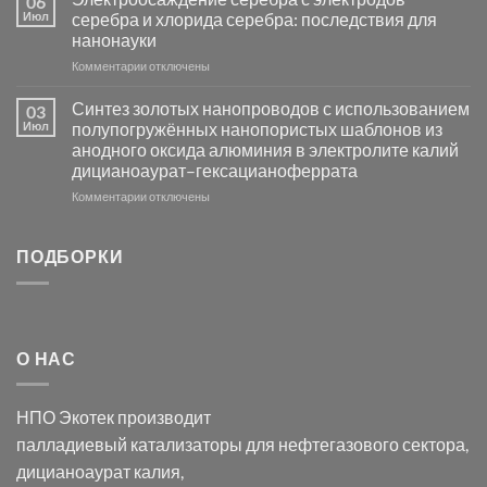
06
группы
фотокаталитической
Июл
серебра и хлорида серебра: последствия для
активности
нанонауки
Хлорида
к
Комментарии
Серебра-
отключены
записи
AgCl
Электроосаждение
в
Синтез золотых нанопроводов с использованием
03
серебра
видимом
Июл
полупогружённых нанопористых шаблонов из
с
свете
анодного оксида алюминия в электролите калий
электродов
с
дицианоаурат–гексацианоферрата
серебра
помощью
и
модификации
к
Комментарии
отключены
хлорида
Ацетата
записи
серебра:
Церия
Синтез
последствия
(III)-
золотых
ПОДБОРКИ
для
CeO₂
нанопроводов
нанонауки
для
с
разложения
использованием
нескольких
полупогружённых
органических
нанопористых
О НАС
загрязнителей
шаблонов
из
анодного
НПО Экотек производит
оксида
алюминия
палладиевый катализаторы
для нефтегазового сектора,
в
дицианоаурат калия
,
электролите