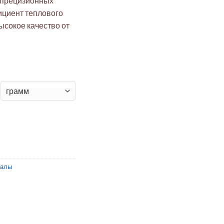
 прецизионных
ициент теплового
ысокое качество от
вар Fe64Ni36 прецизионная 0.125 мм (диски 50 мм)
иалы