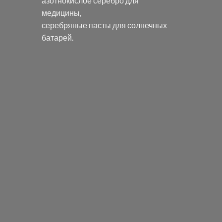
азотнокислое серебро
для
медицины,
серебряные пасты
для солнечных
батарей.