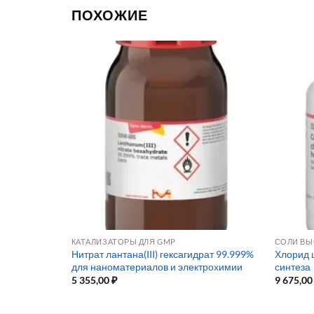
ПОХОЖИЕ
КАТАЛИЗАТОРЫ ДЛЯ GMP
СОЛИ ВЫ
Нитрат лантана(III) гексагидрат 99.999%
Хлорид ц
для наноматериалов и электрохимии
синтеза
5 355,00
₽
9 675,0