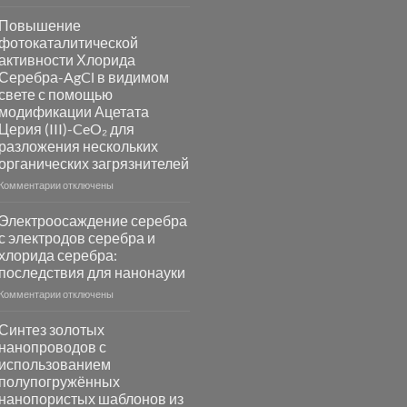
записи
Пламенный
Повышение
синтез
фотокаталитической
катализаторов
активности Хлорида
и
Серебра-AgCl в видимом
сенсоров
свете с помощью
на
модификации Ацетата
основе
Церия (III)-CeO₂ для
металлов
разложения нескольких
платиновой
группы
органических загрязнителей
к
Комментарии
отключены
записи
Повышение
Электроосаждение серебра
фотокаталитической
с электродов серебра и
активности
хлорида серебра:
Хлорида
последствия для нанонауки
Серебра-
AgCl
к
Комментарии
отключены
в
записи
видимом
Электроосаждение
Синтез золотых
свете
серебра
нанопроводов с
с
с
использованием
помощью
электродов
полупогружённых
модификации
серебра
нанопористых шаблонов из
Ацетата
и