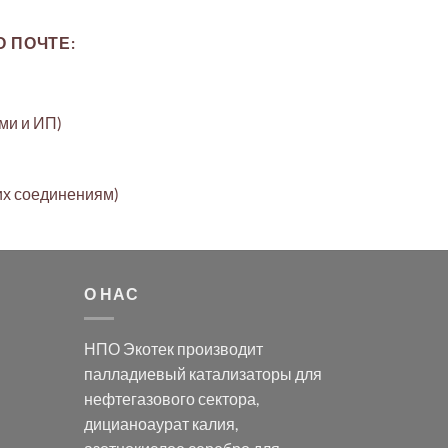
 ПОЧТЕ:
ами и ИП)
их соединениям)
О НАС
НПО Экотек производит
палладиевый катализаторы
для
нефтегазового сектора,
дицианоаурат калия
,