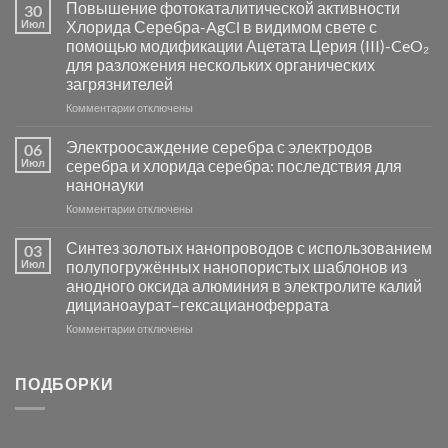
Пламенный
Повышение фотокаталитической активности
30
синтез
Июл
Хлорида Серебра-AgCl в видимом свете с
катализаторов
помощью модификации Ацетата Церия (III)-CeO₂
и
для разложения нескольких органических
сенсоров
загрязнителей
на
основе
к
Комментарии
отключены
металлов
записи
платиновой
Повышение
Электроосаждение серебра с электродов
06
группы
фотокаталитической
Июл
серебра и хлорида серебра: последствия для
активности
нанонауки
Хлорида
к
Комментарии
Серебра-
отключены
записи
AgCl
Электроосаждение
в
Синтез золотых нанопроводов с использованием
03
серебра
видимом
Июл
полупогружённых нанопористых шаблонов из
с
свете
анодного оксида алюминия в электролите калий
электродов
с
дицианоаурат–гексацианоферрата
серебра
помощью
и
модификации
к
Комментарии
отключены
хлорида
Ацетата
записи
серебра:
Церия
Синтез
последствия
(III)-
золотых
ПОДБОРКИ
для
CeO₂
нанопроводов
нанонауки
для
с
разложения
использованием
нескольких
полупогружённых