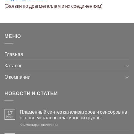
(Заявки по драгметаллам и их соединениям)
МЕНЮ
Главная
Каталог
О компании
НОВОСТИ И СТАТЬИ
Пламенный синтез катализаторов и сенсоров на
17
Июн
основе металлов платиновой группы
к
Комментарии
отключены
записи