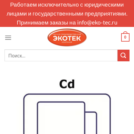
Skip
Работаем исключительно с юридическими
to
лицами и государственными предприятиями.
content
Принимаем заказы на
info@eko-tec.ru
0
Искать: