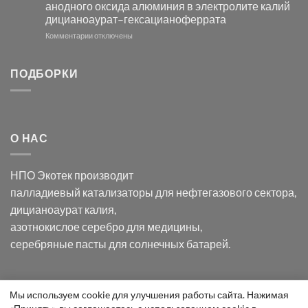
анодного оксида алюминия в электролите калий
электродов
с
дицианоаурат–гексацианоферрата
серебра
помощью
и
модификации
к
Комментарии
отключены
хлорида
Ацетата
записи
серебра:
Церия
Синтез
последствия
(III)-
золотых
ПОДБОРКИ
для
CeO₂
нанопроводов
нанонауки
для
с
разложения
использованием
нескольких
полупогружённых
органических
нанопористых
О НАС
загрязнителей
шаблонов
из
анодного
НПО Экотек производит
оксида
алюминия
палладиевый катализаторы
для нефтегазового сектора,
в
дицианоаурат калия
,
электролите
калий
азотнокислое серебро
для медицины,
дицианоаурат–
серебряные пасты
для солнечных батарей.
гексацианоферрата
Уведомление
Мы используем cookie для улучшения работы сайта. Нажимая
ООО "Экотек" 2026 ©
Внимание
! Все указанные сведения