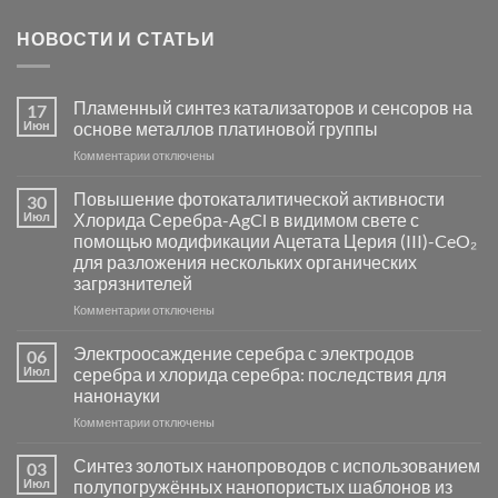
НОВОСТИ И СТАТЬИ
Пламенный синтез катализаторов и сенсоров на
17
Июн
основе металлов платиновой группы
к
Комментарии
отключены
записи
Пламенный
Повышение фотокаталитической активности
30
синтез
Июл
Хлорида Серебра-AgCl в видимом свете с
катализаторов
помощью модификации Ацетата Церия (III)-CeO₂
и
для разложения нескольких органических
сенсоров
загрязнителей
на
основе
к
Комментарии
отключены
металлов
записи
платиновой
Повышение
Электроосаждение серебра с электродов
06
группы
фотокаталитической
Июл
серебра и хлорида серебра: последствия для
активности
нанонауки
Хлорида
к
Комментарии
Серебра-
отключены
записи
AgCl
Электроосаждение
в
Синтез золотых нанопроводов с использованием
03
серебра
видимом
Июл
полупогружённых нанопористых шаблонов из
с
свете