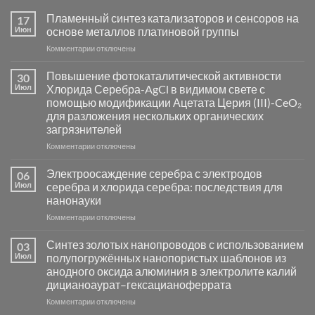
Пламенный синтез катализаторов и сенсоров на
17
Июн
основе металлов платиновой группы
к
Комментарии
отключены
записи
Пламенный
Повышение фотокаталитической активности
30
синтез
Июл
Хлорида Серебра-AgCl в видимом свете с
катализаторов
помощью модификации Ацетата Церия (III)-CeO₂
и
для разложения нескольких органических
сенсоров
загрязнителей
на
основе
к
Комментарии
отключены
металлов
записи
платиновой
Повышение
Электроосаждение серебра с электродов
06
группы
фотокаталитической
Июл
серебра и хлорида серебра: последствия для
активности
нанонауки
Хлорида
к
Комментарии
Серебра-
отключены
записи
AgCl
Электроосаждение
в
Синтез золотых нанопроводов с использованием
03
серебра
видимом
Июл
полупогружённых нанопористых шаблонов из
с
свете
анодного оксида алюминия в электролите калий
электродов
с
дицианоаурат–гексацианоферрата
серебра
помощью
и
модификации
к
Комментарии
отключены
хлорида
Ацетата
записи