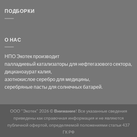
серебра:
Церия
Синтез
последствия
(III)-
золотых
ПОДБОРКИ
для
CeO₂
нанопроводов
нанонауки
для
с
разложения
использованием
нескольких
полупогружённых
органических
нанопористых
О НАС
загрязнителей
шаблонов
из
анодного
НПО Экотек производит
оксида
алюминия
палладиевый катализаторы
для нефтегазового сектора,
в
дицианоаурат калия
,
электролите
калий
азотнокислое серебро
для медицины,
дицианоаурат–
серебряные пасты
для солнечных батарей.
гексацианоферрата
ООО "Экотек" 2026 ©
Внимание
! Все указанные сведения
приведены как справочная информация и не являются
публичной офертой, определяемой положениями статьи 437
ГК РФ