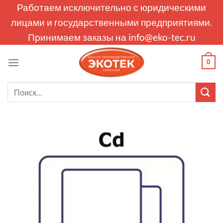
Skip
Работаем исключительно с юридическими
to
лицами и государственными предприятиями.
content
Принимаем заказы на
info@eko-tec.ru
0
Искать: