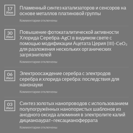
Пламенный синтез катализаторов и сенсоров на
17
Июн
основе металлов платиновой группы
к
Комментарии
отключены
записи
Пламенный
Повышение фотокаталитической активности
30
синтез
Июл
Хлорида Серебра-AgCl в видимом свете с
катализаторов
помощью модификации Ацетата Церия (III)-CeO₂
и
для разложения нескольких органических
сенсоров
загрязнителей
на
основе
к
Комментарии
отключены
металлов
записи
платиновой
Повышение
Электроосаждение серебра с электродов
06
группы
фотокаталитической
Июл
серебра и хлорида серебра: последствия для
активности
нанонауки
Хлорида
к
Комментарии
Серебра-
отключены
записи
AgCl
Электроосаждение
в
Синтез золотых нанопроводов с использованием
03
серебра
видимом
Июл
полупогружённых нанопористых шаблонов из
с
свете
анодного оксида алюминия в электролите калий
электродов
с
дицианоаурат–гексацианоферрата
серебра
помощью
и
модификации
к
Комментарии
отключены
хлорида
Ацетата
записи