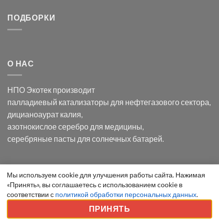
серебра:
Церия
Синтез
последствия
(III)-
золотых
ПОДБОРКИ
для
CeO₂
нанопроводов
нанонауки
для
с
разложения
использованием
нескольких
полупогружённых
органических
нанопористых
О НАС
загрязнителей
шаблонов
из
анодного
НПО Экотек производит
оксида
алюминия
палладиевый катализаторы
для нефтегазового сектора,
в
дицианоаурат калия
,
электролите
калий
азотнокислое серебро
для медицины,
дицианоаурат–
серебряные пасты
для солнечных батарей.
гексацианоферрата
Уведомление
Мы используем cookie для улучшения работы сайта. Нажимая
ООО "Экотек" 2026 ©
Внимание
! Все указанные сведения
«Принять», вы соглашаетесь с использованием cookie в
о
приведены как справочная информация и не являются
соответствии с
политикой обработки персональных данных
.
cookie
публичной офертой, определяемой положениями статьи 437
ПРИНЯТЬ
ГК РФ