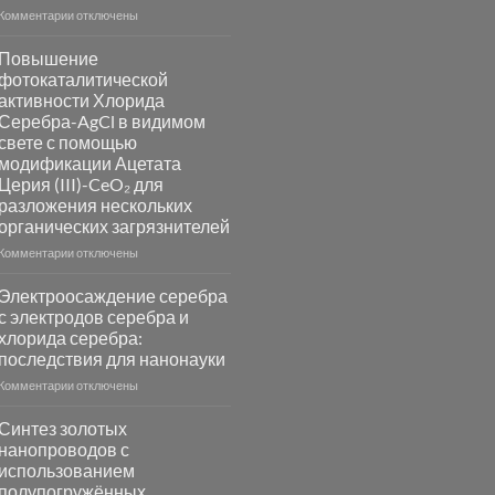
к
Комментарии
отключены
записи
Пламенный
Повышение
синтез
фотокаталитической
катализаторов
активности Хлорида
и
Серебра-AgCl в видимом
сенсоров
свете с помощью
на
модификации Ацетата
основе
Церия (III)-CeO₂ для
металлов
разложения нескольких
платиновой
группы
органических загрязнителей
к
Комментарии
отключены
записи
Повышение
Электроосаждение серебра
фотокаталитической
с электродов серебра и
активности
хлорида серебра:
Хлорида
последствия для нанонауки
Серебра-
AgCl
к
Комментарии
отключены
в
записи
видимом
Электроосаждение
Синтез золотых
свете
серебра
нанопроводов с
с
с
использованием
помощью
электродов
полупогружённых