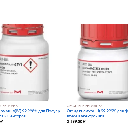
И КЕРАМИКА
ОКСИДЫ И КЕРАМИКА
ермания(IV) 99.998% для Полупр
Оксид висмута(III) 99.999% для
ов и Сенсоров
втики и электроники
0
₽
3 199,00
₽