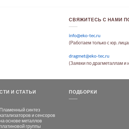
СВЯЖИТЕСЬ С НАМИ ПО
info@eko-tec.ru
(Работаем только с юр. лиц
dragmet@eko-tec.ru
(Заявки по драгметаллам и 
СТИ И СТАТЬИ
ПОДБОРКИ
Пламенный синтез
катализаторов и сенсоров
на основе металлов
платиновой группы