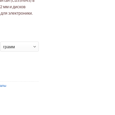
нтан (Cu55Ni45) в
2 мм и дисков
для электроники.
н Cu55Ni45 фольга 0.02мм и диски 10мм
иалы