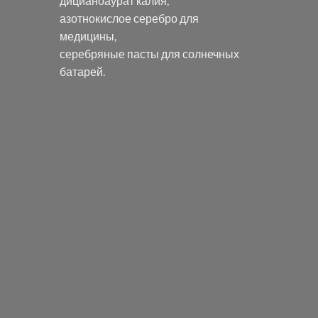
дицианоаурат калия
,
азотнокислое серебро
для
медицины,
серебряные пасты
для солнечных
батарей.