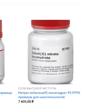
СОЛИ ВЫСОКОЙ ЧИСТОТЫ
 фармаце
Нитрат кобальта(II) гексагидрат 99,999%
премиум для нанотехнологий
7 605,00
₽