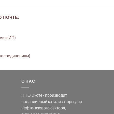
 ПОЧТЕ:
ами и ИП)
их соединениям)
О НАС
НПО Экотек производит
палладиевый катализаторы
для
нефтегазового сектора,