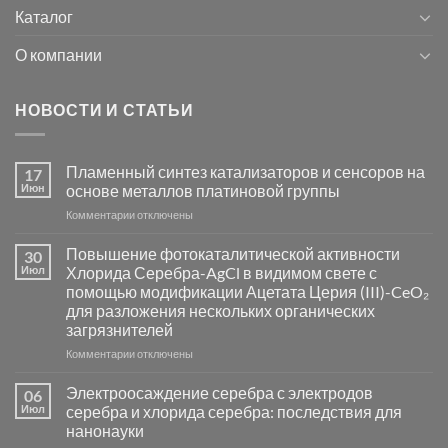
Каталог
О компании
НОВОСТИ И СТАТЬИ
Пламенный синтез катализаторов и сенсоров на
17
Июн
основе металлов платиновой группы
к
Комментарии
отключены
записи
Пламенный
Повышение фотокаталитической активности
30
синтез
Июл
Хлорида Серебра-AgCl в видимом свете с
катализаторов
помощью модификации Ацетата Церия (III)-CeO₂
и
для разложения нескольких органических
сенсоров
загрязнителей
на
основе
к
Комментарии
отключены
металлов
записи
платиновой
Повышение
Электроосаждение серебра с электродов
06
группы
фотокаталитической
Июл
серебра и хлорида серебра: последствия для
активности
нанонауки
Хлорида