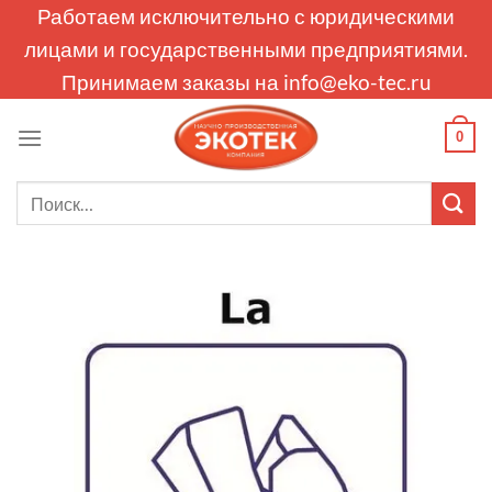
Skip
Работаем исключительно с юридическими
to
лицами и государственными предприятиями.
content
Принимаем заказы на
info@eko-tec.ru
0
Искать: