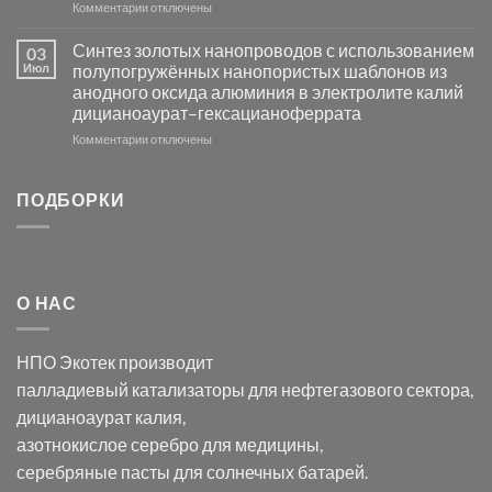
к
Комментарии
Серебра-
отключены
записи
AgCl
Электроосаждение
в
Синтез золотых нанопроводов с использованием
03
серебра
видимом
Июл
полупогружённых нанопористых шаблонов из
с
свете
анодного оксида алюминия в электролите калий
электродов
с
дицианоаурат–гексацианоферрата
серебра
помощью
и
модификации
к
Комментарии
отключены
хлорида
Ацетата
записи
серебра:
Церия
Синтез
последствия
(III)-
золотых
ПОДБОРКИ
для
CeO₂
нанопроводов
нанонауки
для
с
разложения
использованием
нескольких
полупогружённых
органических
нанопористых
О НАС
загрязнителей
шаблонов
из
анодного
НПО Экотек производит
оксида
алюминия
палладиевый катализаторы
для нефтегазового сектора,
в
дицианоаурат калия
,
электролите
калий
азотнокислое серебро
для медицины,
дицианоаурат–
серебряные пасты
для солнечных батарей.
гексацианоферрата