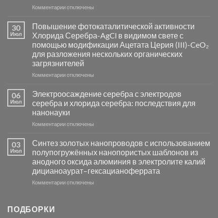
к
Комментарии
отключены
записи
Пламенный
Повышение фотокаталитической активности
30
синтез
Июл
Хлорида Серебра-AgCl в видимом свете с
катализаторов
помощью модификации Ацетата Церия (III)-CeO₂
и
для разложения нескольких органических
сенсоров
загрязнителей
на
основе
к
Комментарии
отключены
металлов
записи
платиновой
Повышение
Электроосаждение серебра с электродов
06
группы
фотокаталитической
Июл
серебра и хлорида серебра: последствия для
активности
нанонауки
Хлорида
к
Комментарии
Серебра-
отключены
записи
AgCl
Электроосаждение
в
Синтез золотых нанопроводов с использованием
03
серебра
видимом
Июл
полупогружённых нанопористых шаблонов из
с
свете
анодного оксида алюминия в электролите калий
электродов
с
дицианоаурат–гексацианоферрата
серебра
помощью
и
модификации
к
Комментарии
отключены
хлорида
Ацетата
записи
серебра:
Церия
Синтез
последствия
(III)-
золотых
ПОДБОРКИ
для
CeO₂
нанопроводов