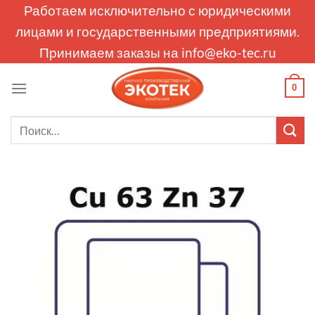
Skip
Работаем исключительно с юридическими
to
лицами и государственными предприятиями.
content
Принимаем заказы на
info@eko-tec.ru
0
Искать: