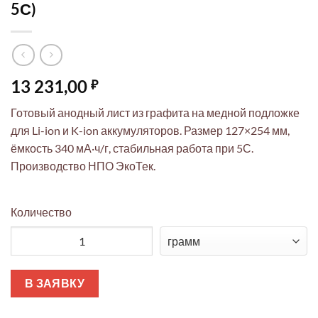
5С)
13 231,00
₽
Готовый анодный лист из графита на медной подложке
для Li-ion и K-ion аккумуляторов. Размер 127×254 мм,
ёмкость 340 мА·ч/г, стабильная работа при 5С.
Производство НПО ЭкоТек.
Количество
Количество товара Графит на меди анодный лист 127x254 мм дл
В ЗАЯВКУ