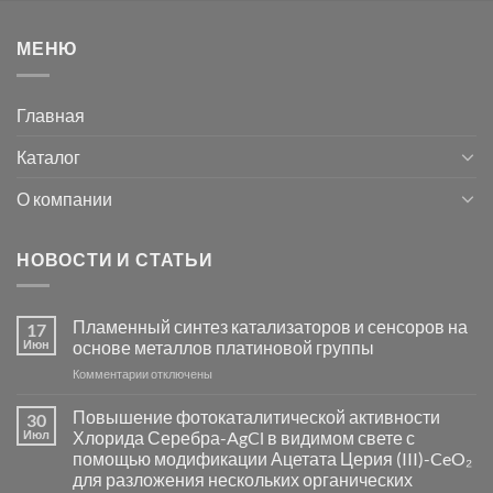
МЕНЮ
Главная
Каталог
О компании
НОВОСТИ И СТАТЬИ
Пламенный синтез катализаторов и сенсоров на
17
Июн
основе металлов платиновой группы
к
Комментарии
отключены
записи
Пламенный
Повышение фотокаталитической активности
30
синтез
Июл
Хлорида Серебра-AgCl в видимом свете с
катализаторов
помощью модификации Ацетата Церия (III)-CeO₂
и
для разложения нескольких органических
сенсоров