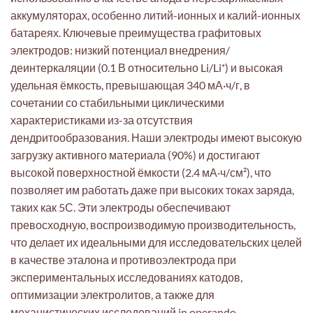
аккумуляторах, особенно литий-ионных и калий-ионных
батареях. Ключевые преимущества графитовых
электродов: низкий потенциал внедрения/
деинтеркаляции (0.1 В относительно Li/Li⁺) и высокая
удельная ёмкость, превышающая 340 мА·ч/г, в
сочетании со стабильными циклическими
характеристиками из-за отсутствия
дендритообразования. Наши электроды имеют высокую
загрузку активного материала (90%) и достигают
высокой поверхностной ёмкости (2.4 мА·ч/см²), что
позволяет им работать даже при высоких токах заряда,
таких как 5С. Эти электроды обеспечивают
превосходную, воспроизводимую производительность,
что делает их идеальными для исследовательских целей
в качестве эталона и противоэлектрода при
экспериментальных исследованиях катодов,
оптимизации электролитов, а также для
механистических исследований in operando.