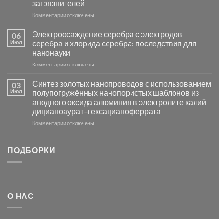
загрязнителей
на
основе
к
Комментарии
отключены
металлов
записи
платиновой
Повышение
Электроосаждение серебра с электродов
06
группы
фотокаталитической
Июл
серебра и хлорида серебра: последствия для
активности
нанонауки
Хлорида
к
Комментарии
Серебра-
отключены
записи
AgCl
Электроосаждение
в
Синтез золотых нанопроводов с использованием
03
серебра
видимом
Июл
полупогружённых нанопористых шаблонов из
с
свете
анодного оксида алюминия в электролите калий
электродов
с
дицианоаурат–гексацианоферрата
серебра
помощью
и
модификации
к
Комментарии
отключены
хлорида
Ацетата
записи
серебра:
Церия
Синтез
последствия
(III)-
золотых
ПОДБОРКИ
для
CeO₂
нанопроводов
нанонауки
для
с
разложения
использованием
нескольких
полупогружённых
органических
нанопористых
О НАС
загрязнителей
шаблонов
из
анодного