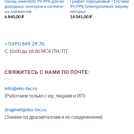
Оксид никеля(II) 99,99% для во
Графит порошковый <150 мкм
дородных сенсоров и солнечн
99,99% (электрохимия, аккуму
ых элементов
ляторы)
6 840,00
₽
14 041,00
₽
+7(495) 849-29-70
С 10:00 до 18:00 МСК ПН.-ПТ.
СВЯЖИТЕСЬ С НАМИ ПО ПОЧТЕ:
info@eko-tec.ru
(Работаем только с юр. лицами и ИП)
dragmet@eko-tec.ru
(Заявки по драгметаллам и их соединениям)