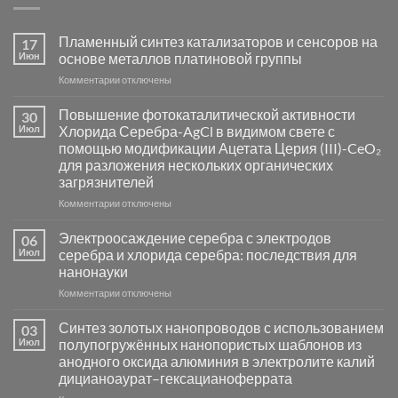
Пламенный синтез катализаторов и сенсоров на
17
Июн
основе металлов платиновой группы
к
Комментарии
отключены
записи
Пламенный
Повышение фотокаталитической активности
30
синтез
Июл
Хлорида Серебра-AgCl в видимом свете с
катализаторов
помощью модификации Ацетата Церия (III)-CeO₂
и
для разложения нескольких органических
сенсоров
загрязнителей
на
основе
к
Комментарии
отключены
металлов
записи
платиновой
Повышение
Электроосаждение серебра с электродов
06
группы
фотокаталитической
Июл
серебра и хлорида серебра: последствия для
активности
нанонауки
Хлорида
к
Комментарии
Серебра-
отключены
записи
AgCl
Электроосаждение
в
Синтез золотых нанопроводов с использованием
03
серебра
видимом
Июл
полупогружённых нанопористых шаблонов из
с
свете
анодного оксида алюминия в электролите калий
электродов
с
дицианоаурат–гексацианоферрата
серебра
помощью
и