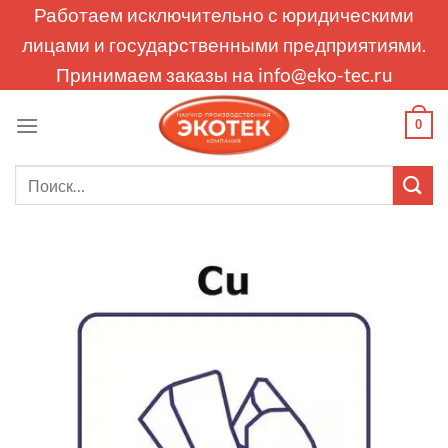
Skip
Работаем исключительно с юридическими
to
лицами и государственными предприятиями.
content
Принимаем заказы на
info@eko-tec.ru
0
Искать: