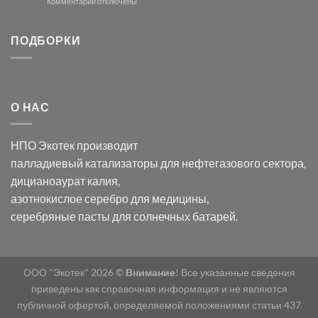
модификации
к
Комментарии
отключены
хлорида
Ацетата
записи
серебра:
Церия
Синтез
последствия
(III)-
золотых
ПОДБОРКИ
для
CeO₂
нанопроводов
нанонауки
для
с
разложения
использованием
нескольких
полупогружённых
органических
нанопористых
О НАС
загрязнителей
шаблонов
из
анодного
НПО Экотек производит
оксида
алюминия
палладиевый катализаторы
для нефтегазового сектора,
в
дицианоаурат калия
,
электролите
калий
азотнокислое серебро
для медицины,
дицианоаурат–
серебряные пасты
для солнечных батарей.
гексацианоферрата
ООО "Экотек" 2026 ©
Внимание
! Все указанные сведения
приведены как справочная информация и не являются
публичной офертой, определяемой положениями статьи 437