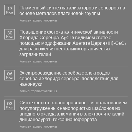
Пламенный синтез катализаторов и сенсоров на
17
Июн
основе металлов платиновой группы
к
Комментарии
отключены
записи
Пламенный
Повышение фотокаталитической активности
30
синтез
Июл
Хлорида Серебра-AgCl в видимом свете с
катализаторов
помощью модификации Ацетата Церия (III)-CeO₂
и
для разложения нескольких органических
сенсоров
загрязнителей
на
основе
к
Комментарии
отключены
металлов
записи
платиновой
Повышение
Электроосаждение серебра с электродов
06
группы
фотокаталитической
Июл
серебра и хлорида серебра: последствия для
активности
нанонауки
Хлорида
к
Комментарии
Серебра-
отключены
записи
AgCl
Электроосаждение
в
Синтез золотых нанопроводов с использованием
03
серебра
видимом
Июл
полупогружённых нанопористых шаблонов из
с
свете
анодного оксида алюминия в электролите калий
электродов
с
дицианоаурат–гексацианоферрата
серебра
помощью
и
модификации
к
Комментарии
отключены
хлорида
Ацетата
записи