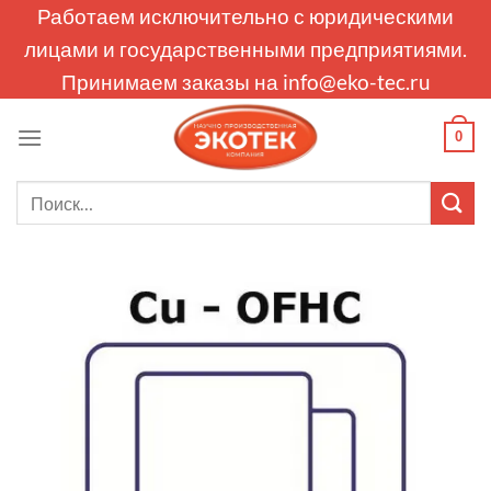
Skip
Работаем исключительно с юридическими
to
лицами и государственными предприятиями.
content
Принимаем заказы на
info@eko-tec.ru
0
Искать: