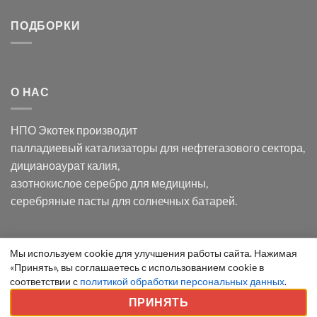
серебра:
Церия
Синтез
последствия
(III)-
золотых
ПОДБОРКИ
для
CeO₂
нанопроводов
нанонауки
для
с
разложения
использованием
нескольких
полупогружённых
органических
нанопористых
О НАС
загрязнителей
шаблонов
из
анодного
НПО Экотек производит
оксида
алюминия
палладиевый катализаторы
для нефтегазового сектора,
в
дицианоаурат калия
,
электролите
калий
азотнокислое серебро
для медицины,
дицианоаурат–
серебряные пасты
для солнечных батарей.
гексацианоферрата
Уведомление
Мы используем cookie для улучшения работы сайта. Нажимая
ООО "Экотек" 2026 ©
Внимание
! Все указанные сведения
«Принять», вы соглашаетесь с использованием cookie в
о
приведены как справочная информация и не являются
соответствии с
политикой обработки персональных данных
.
cookie
публичной офертой, определяемой положениями статьи 437
ПРИНЯТЬ
ГК РФ