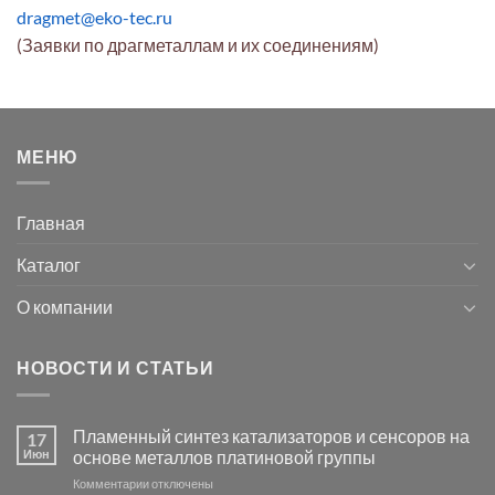
dragmet@eko-tec.ru
(Заявки по драгметаллам и их соединениям)
МЕНЮ
Главная
Каталог
О компании
НОВОСТИ И СТАТЬИ
Пламенный синтез катализаторов и сенсоров на
17
Июн
основе металлов платиновой группы
к
Комментарии
отключены