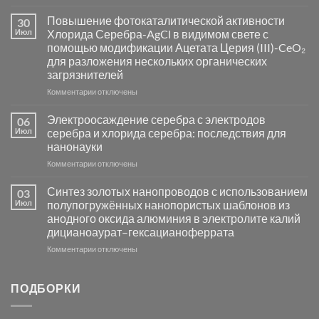
записи
Пламенный
Повышение фотокаталитической активности
30
синтез
Июл
Хлорида Серебра-AgCl в видимом свете с
катализаторов
помощью модификации Ацетата Церия (III)-CeO₂
и
для разложения нескольких органических
сенсоров
загрязнителей
на
основе
к
Комментарии
отключены
металлов
записи
платиновой
Повышение
Электроосаждение серебра с электродов
06
группы
фотокаталитической
Июл
серебра и хлорида серебра: последствия для
активности
нанонауки
Хлорида
к
Комментарии
Серебра-
отключены
записи
AgCl
Электроосаждение
в
Синтез золотых нанопроводов с использованием
03
серебра
видимом
Июл
полупогружённых нанопористых шаблонов из
с
свете
анодного оксида алюминия в электролите калий
электродов
с
дицианоаурат–гексацианоферрата
серебра
помощью
и
модификации
к
Комментарии
отключены
хлорида
Ацетата
записи
серебра:
Церия
Синтез
последствия
(III)-
золотых
ПОДБОРКИ
для
CeO₂
нанопроводов
нанонауки
для
с