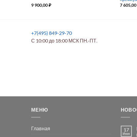
9 900,00
₽
7 605,0
+7(495) 849-29-70
С 10:00 до 18:00 МСК ПН.-ПТ.
МЕНЮ
НОВО
Главная
17
Июн