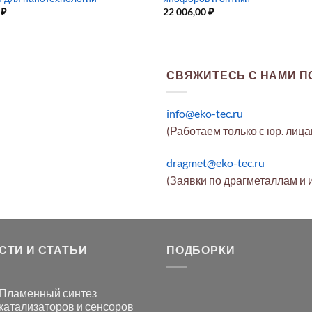
0
₽
22 006,00
₽
СВЯЖИТЕСЬ С НАМИ ПО
info@eko-tec.ru
(Работаем только с юр. лиц
dragmet@eko-tec.ru
(Заявки по драгметаллам и 
СТИ И СТАТЬИ
ПОДБОРКИ
Пламенный синтез
катализаторов и сенсоров