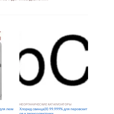
НЕОРГАНИЧЕСКИЕ КАТАЛИЗАТОРЫ
 для люм
Хлорид свинца(II) 99.999% для перовскит
ов и термоэлектрики