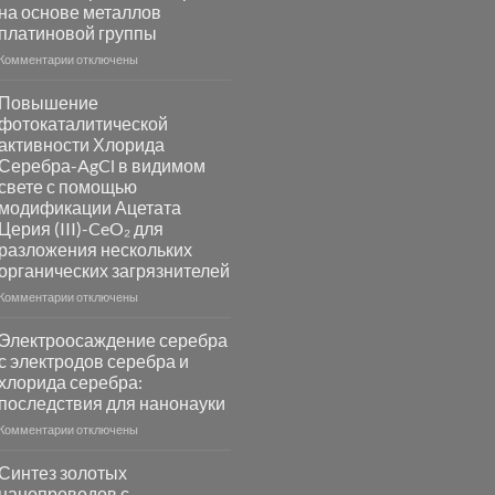
на основе металлов
платиновой группы
к
Комментарии
отключены
записи
Пламенный
Повышение
синтез
фотокаталитической
катализаторов
активности Хлорида
и
Серебра-AgCl в видимом
сенсоров
свете с помощью
на
модификации Ацетата
основе
Церия (III)-CeO₂ для
металлов
разложения нескольких
платиновой
группы
органических загрязнителей
к
Комментарии
отключены
записи
Повышение
Электроосаждение серебра
фотокаталитической
с электродов серебра и
активности
хлорида серебра:
Хлорида
последствия для нанонауки
Серебра-
AgCl
к
Комментарии
отключены
в
записи
видимом
Электроосаждение
Синтез золотых
свете
серебра
нанопроводов с