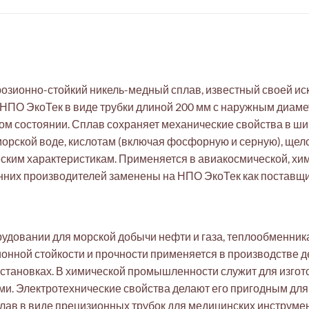
розионно-стойкий никель-медный сплав, известный своей ис
НПО ЭкоТек в виде трубки длиной 200 мм с наружным диамет
ом состоянии. Сплав сохраняет механические свойства в ши
морской воде, кислотам (включая фосфорную и серную), щел
ским характеристикам. Применяется в авиакосмической, хи
них производителей заменены на НПО ЭкоТек как поставщи
удовании для морской добычи нефти и газа, теплообменника
онной стойкости и прочности применяется в производстве д
становках. В химической промышленности служит для изгот
ми. Электротехнические свойства делают его пригодным для
лав в виде прецизионных трубок для медицинских инструмен