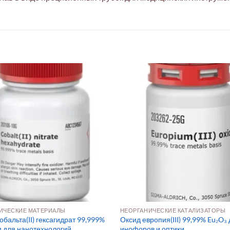
ИЧЕСКИЕ МАТЕРИАЛЫ
НЕОРГАНИЧЕСКИЕ КАТАЛИЗАТОРЫ
обальта(II) гексагидрат 99,999%
Оксид европия(III) 99,99% Eu₂O₃
 для нанотехнологий
инофоров и оптики