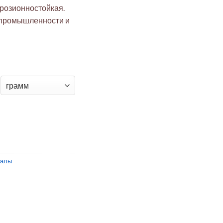
ррозионностойкая.
 промышленности и
лав 400 Трубка Ø1.27×0.25×200 мм
иалы