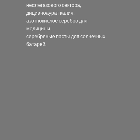
нефтегазового сектора,
дицианоаурат калия
,
азотнокислое серебро
для
медицины,
серебряные пасты
для солнечных
батарей.