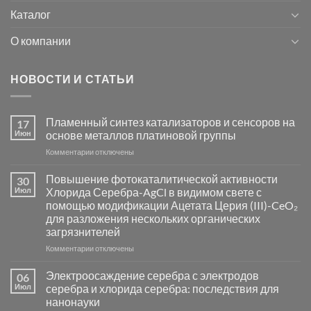
Каталог
О компании
НОВОСТИ И СТАТЬИ
Пламенный синтез катализаторов и сенсоров на
17
Июн
основе металлов платиновой группы
к
Комментарии
отключены
записи
Пламенный
Повышение фотокаталитической активности
30
синтез
Июл
Хлорида Серебра-AgCl в видимом свете с
катализаторов
помощью модификации Ацетата Церия (III)-CeO₂
и
для разложения нескольких органических
сенсоров
загрязнителей
на
основе
к
Комментарии
отключены
металлов
записи
платиновой
Повышение
Электроосаждение серебра с электродов
06
группы
фотокаталитической
Июл
серебра и хлорида серебра: последствия для
активности
нанонауки
Хлорида