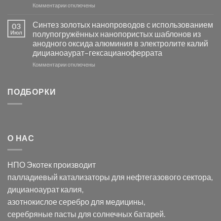
к
Комментарии
Серебра-
отключены
записи
AgCl
Электроосаждение
в
Синтез золотых нанопроводов с использованием
03
серебра
видимом
Июл
полупогружённых нанопористых шаблонов из
с
свете
анодного оксида алюминия в электролите калий
электродов
с
дицианоаурат–гексацианоферрата
серебра
помощью
и
модификации
к
Комментарии
отключены
хлорида
Ацетата
записи
серебра:
Церия
Синтез
последствия
(III)-
золотых
ПОДБОРКИ
для
CeO₂
нанопроводов
нанонауки
для
с
разложения
использованием
нескольких
полупогружённых
органических
нанопористых
О НАС
загрязнителей
шаблонов
из
анодного
НПО Экотек производит
оксида
алюминия
палладиевый катализаторы
для нефтегазового сектора,
в
дицианоаурат калия
,
электролите
калий
азотнокислое серебро
для медицины,
дицианоаурат–
серебряные пасты
для солнечных батарей.
гексацианоферрата