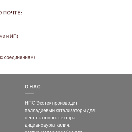
 ПОЧТЕ:
ами и ИП)
их соединениям)
О НАС
НПО Экотек производит
палладиевый катализаторы
для
нефтегазового сектора,
дицианоаурат калия
,