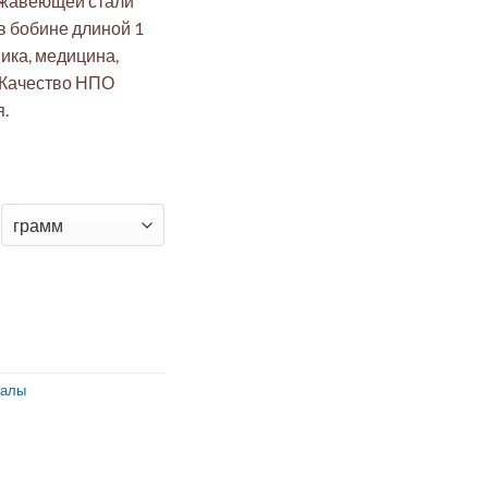
ржавеющей стали
 в бобине длиной 1
ика, медицина,
 Качество НПО
.
SI 304 0.015мм бобина 1м (электроника/медицина/пищепром)
иалы