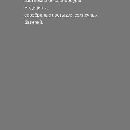
азотнокислое серебро
для
медицины,
серебряные пасты
для солнечных
батарей.