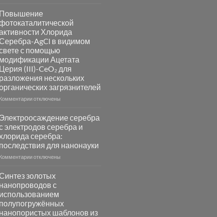
записи
Пламенный
Повышение
синтез
фотокаталитической
катализаторов
активности Хлорида
и
Серебра-AgCl в видимом
сенсоров
свете с помощью
на
модификации Ацетата
основе
Церия (III)-CeO₂ для
металлов
разложения нескольких
платиновой
группы
органических загрязнителей
к
Комментарии
отключены
записи
Повышение
Электроосаждение серебра
фотокаталитической
с электродов серебра и
активности
хлорида серебра:
Хлорида
последствия для нанонауки
Серебра-
AgCl
к
Комментарии
отключены
в
записи
видимом
Электроосаждение
Синтез золотых
свете
серебра
нанопроводов с
с
с
использованием
помощью
электродов
полупогружённых
модификации
серебра
нанопористых шаблонов из
Ацетата
и