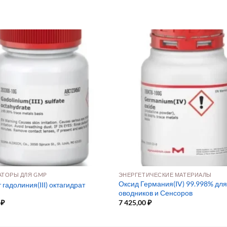
АТОРЫ ДЛЯ GMP
ЭНЕРГЕТИЧЕСКИЕ МАТЕРИАЛЫ
Оксид Германия(IV) 99.998% дл
гадолиния(III) октагидрат
оводников и Сенсоров
0
₽
7 425,00
₽