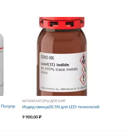
КАТАЛИЗАТОРЫ ДЛЯ GMP
я Полупр
Иодид свинца(II) 5N для LED-технологий
9 900,00
₽