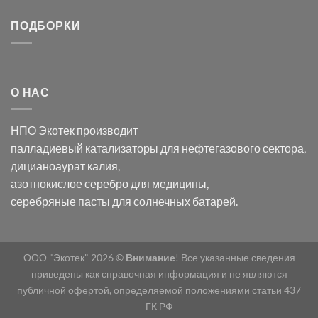
серебра:
Церия
Синтез
последствия
(III)-
золотых
ПОДБОРКИ
для
CeO₂
нанопроводов
нанонауки
для
с
разложения
использованием
нескольких
полупогружённых
органических
нанопористых
О НАС
загрязнителей
шаблонов
из
анодного
НПО Экотек производит
оксида
алюминия
палладиевый катализаторы
для нефтегазового сектора,
в
дицианоаурат калия
,
электролите
калий
азотнокислое серебро
для медицины,
дицианоаурат–
серебряные пасты
для солнечных батарей.
гексацианоферрата
ООО "Экотек" 2026 ©
Внимание
! Все указанные сведения
приведены как справочная информация и не являются
публичной офертой, определяемой положениями статьи 437
ГК РФ