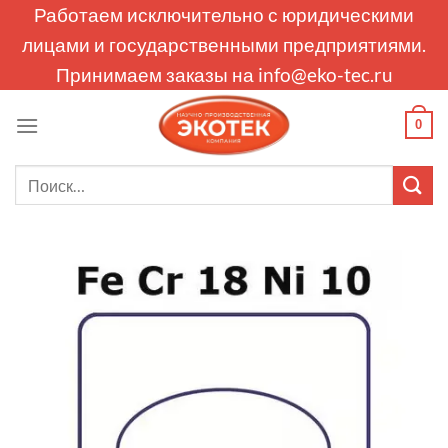
Skip
Работаем исключительно с юридическими
to
лицами и государственными предприятиями.
content
Принимаем заказы на
info@eko-tec.ru
0
Искать: