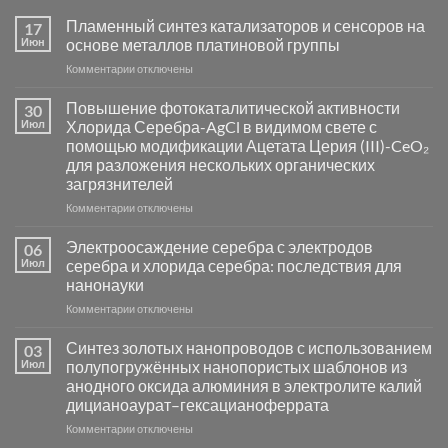
Пламенный синтез катализаторов и сенсоров на
17
Июн
основе металлов платиновой группы
к
Комментарии
отключены
записи
Пламенный
Повышение фотокаталитической активности
30
синтез
Июл
Хлорида Серебра-AgCl в видимом свете с
катализаторов
помощью модификации Ацетата Церия (III)-CeO₂
и
для разложения нескольких органических
сенсоров
загрязнителей
на
основе
к
Комментарии
отключены
металлов
записи
платиновой
Повышение
Электроосаждение серебра с электродов
06
группы
фотокаталитической
Июл
серебра и хлорида серебра: последствия для
активности
нанонауки
Хлорида
к
Комментарии
Серебра-
отключены
записи
AgCl
Электроосаждение
в
Синтез золотых нанопроводов с использованием
03
серебра
видимом
Июл
полупогружённых нанопористых шаблонов из
с
свете
анодного оксида алюминия в электролите калий
электродов
с
дицианоаурат–гексацианоферрата
серебра
помощью
и
модификации
к
Комментарии
отключены
хлорида
Ацетата
записи