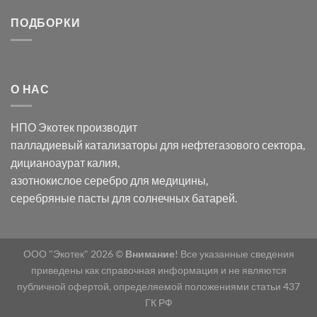
серебра:
Церия
Синтез
последствия
(III)-
золотых
ПОДБОРКИ
для
CeO₂
нанопроводов
нанонауки
для
с
разложения
использованием
нескольких
полупогружённых
органических
нанопористых
О НАС
загрязнителей
шаблонов
из
анодного
НПО Экотек производит
оксида
алюминия
палладиевый катализаторы
для нефтегазового сектора,
в
дицианоаурат калия
,
электролите
калий
азотнокислое серебро
для медицины,
дицианоаурат–
серебряные пасты
для солнечных батарей.
гексацианоферрата
ООО "Экотек" 2026 ©
Внимание
! Все указанные сведения
приведены как справочная информация и не являются
публичной офертой, определяемой положениями статьи 437
ГК РФ