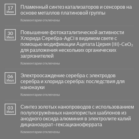
Пламенный синтез катализаторов и сенсоров на
17
Июн
основе металлов платиновой группы
к
Комментарии
отключены
записи
Пламенный
Повышение фотокаталитической активности
30
синтез
Июл
Хлорида Серебра-AgCl в видимом свете с
катализаторов
помощью модификации Ацетата Церия (III)-CeO₂
и
для разложения нескольких органических
сенсоров
загрязнителей
на
основе
к
Комментарии
отключены
металлов
записи
платиновой
Повышение
Электроосаждение серебра с электродов
06
группы
фотокаталитической
Июл
серебра и хлорида серебра: последствия для
активности
нанонауки
Хлорида
к
Комментарии
Серебра-
отключены
записи
AgCl
Электроосаждение
в
Синтез золотых нанопроводов с использованием
03
серебра
видимом
Июл
полупогружённых нанопористых шаблонов из
с
свете
анодного оксида алюминия в электролите калий
электродов
с
дицианоаурат–гексацианоферрата
серебра
помощью
и
модификации
к
Комментарии
отключены
хлорида
Ацетата
записи