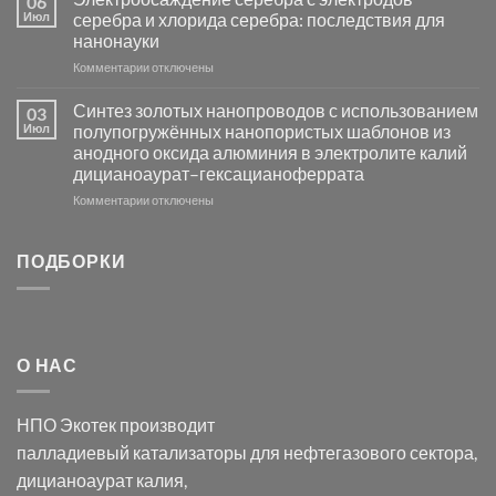
06
группы
фотокаталитической
Июл
серебра и хлорида серебра: последствия для
активности
нанонауки
Хлорида
к
Комментарии
Серебра-
отключены
записи
AgCl
Электроосаждение
в
Синтез золотых нанопроводов с использованием
03
серебра
видимом
Июл
полупогружённых нанопористых шаблонов из
с
свете
анодного оксида алюминия в электролите калий
электродов
с
дицианоаурат–гексацианоферрата
серебра
помощью
и
модификации
к
Комментарии
отключены
хлорида
Ацетата
записи
серебра:
Церия
Синтез
последствия
(III)-
золотых
ПОДБОРКИ
для
CeO₂
нанопроводов
нанонауки
для
с
разложения
использованием
нескольких
полупогружённых
органических
нанопористых
О НАС
загрязнителей
шаблонов
из
анодного
НПО Экотек производит
оксида
алюминия
палладиевый катализаторы
для нефтегазового сектора,
в
дицианоаурат калия
,
электролите