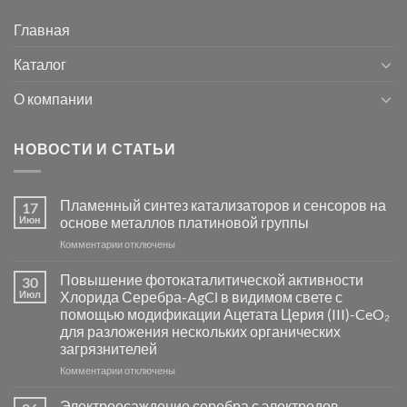
Главная
Каталог
О компании
НОВОСТИ И СТАТЬИ
Пламенный синтез катализаторов и сенсоров на
17
Июн
основе металлов платиновой группы
к
Комментарии
отключены
записи
Пламенный
Повышение фотокаталитической активности
30
синтез
Июл
Хлорида Серебра-AgCl в видимом свете с
катализаторов
помощью модификации Ацетата Церия (III)-CeO₂
и
для разложения нескольких органических
сенсоров
загрязнителей
на
основе
к
Комментарии
отключены
металлов
записи
платиновой
Повышение
Электроосаждение серебра с электродов