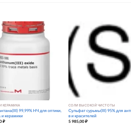
И КЕРАМИКА
СОЛИ ВЫСОКОЙ ЧИСТОТЫ
нтана(III) 99,99% HЧ для оптики,
Сульфат сурьмы(III) 95% для ан
а и керамики
в и красителей
00
₽
5 985,00
₽