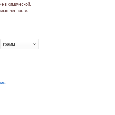
е в химической,
омышленности.
I 316 пищевая, диски 15мм, 0.01мм
иалы