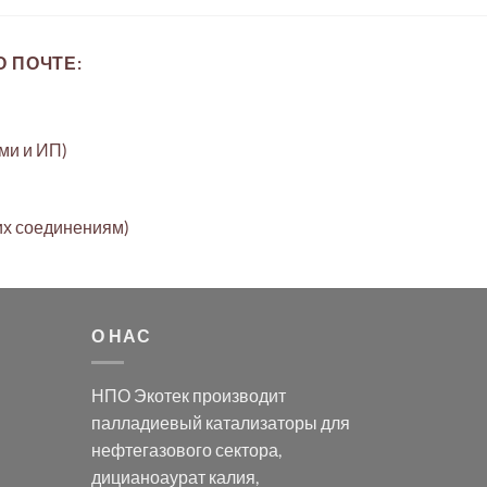
 ПОЧТЕ:
ами и ИП)
их соединениям)
О НАС
НПО Экотек производит
палладиевый катализаторы
для
нефтегазового сектора,
дицианоаурат калия
,