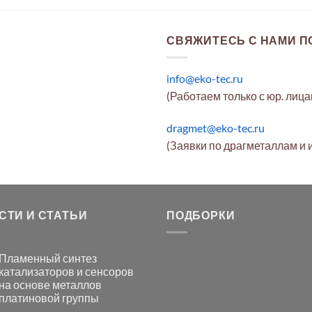
СВЯЖИТЕСЬ С НАМИ ПО
info@eko-tec.ru
(Работаем только с юр. лиц
dragmet@eko-tec.ru
(Заявки по драгметаллам и 
СТИ И СТАТЬИ
ПОДБОРКИ
Пламенный синтез
катализаторов и сенсоров
на основе металлов
платиновой группы