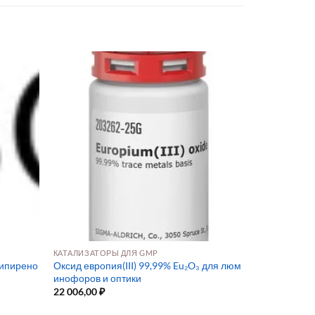
КАТАЛИЗАТОРЫ ДЛЯ GMP
типирено
Оксид европия(III) 99,99% Eu₂O₃ для люм
инофоров и оптики
22 006,00
₽