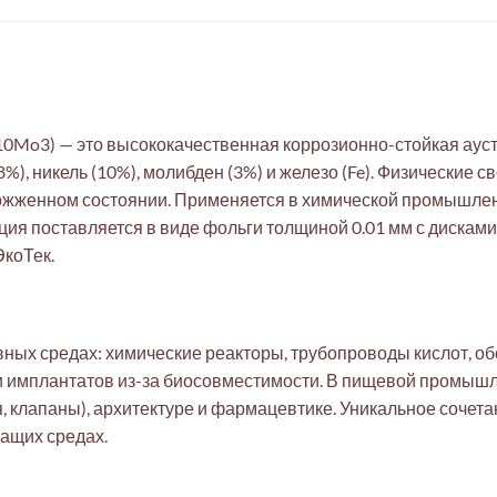
10Mo3) — это высококачественная коррозионно-стойкая ауст
), никель (10%), молибден (3%) и железо (Fe). Физические с
тожженном состоянии. Применяется в химической промышле
ция поставляется в виде фольги толщиной 0.01 мм с дискам
коТек.
ивных средах: химические реакторы, трубопроводы кислот, о
и имплантатов из-за биосовместимости. В пищевой промыш
, клапаны), архитектуре и фармацевтике. Уникальное сочет
жащих средах.