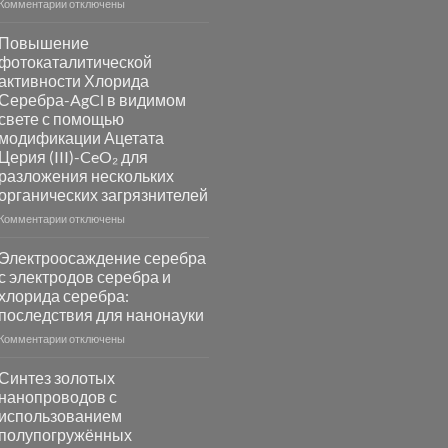
к
Комментарии
отключены
записи
Пламенный
Повышение
синтез
фотокаталитической
катализаторов
активности Хлорида
и
Серебра-AgCl в видимом
сенсоров
свете с помощью
на
модификации Ацетата
основе
Церия (III)-CeO₂ для
металлов
разложения нескольких
платиновой
группы
органических загрязнителей
к
Комментарии
отключены
записи
Повышение
Электроосаждение серебра
фотокаталитической
с электродов серебра и
активности
хлорида серебра:
Хлорида
последствия для нанонауки
Серебра-
AgCl
к
Комментарии
отключены
в
записи
видимом
Электроосаждение
Синтез золотых
свете
серебра
нанопроводов с
с
с
использованием
помощью
электродов
полупогружённых
модификации
серебра